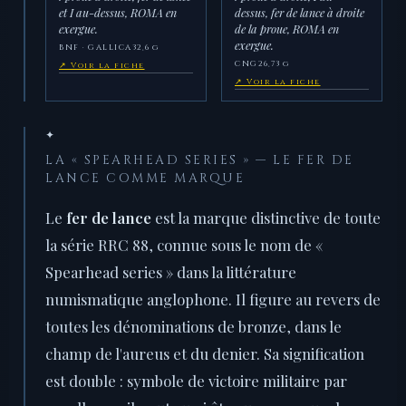
et I au-dessus, ROMA en
dessus, fer de lance à droite
exergue.
de la proue, ROMA en
exergue.
BNF · GALLICA
32,6 g
CNG
26,73 g
↗ Voir la fiche
↗ Voir la fiche
✦
LA « SPEARHEAD SERIES » — LE FER DE
LANCE COMME MARQUE
Le
fer de lance
est la marque distinctive de toute
la série RRC 88, connue sous le nom de «
Spearhead series » dans la littérature
numismatique anglophone. Il figure au revers de
toutes les dénominations de bronze, dans le
champ de l'aureus et du denier. Sa signification
est double : symbole de victoire militaire par