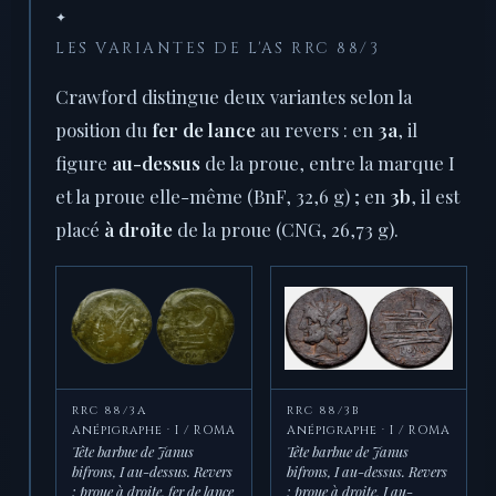
✦
LES VARIANTES DE L'AS RRC 88/3
Crawford distingue deux variantes selon la
position du
fer de lance
au revers : en
3a
, il
figure
au-dessus
de la proue, entre la marque I
et la proue elle-même (BnF, 32,6 g) ; en
3b
, il est
placé
à droite
de la proue (CNG, 26,73 g).
RRC 88/3A
RRC 88/3B
Anépigraphe · I / ROMA
Anépigraphe · I / ROMA
Tête barbue de Janus
Tête barbue de Janus
bifrons, I au-dessus. Revers
bifrons, I au-dessus. Revers
: proue à droite, fer de lance
: proue à droite, I au-