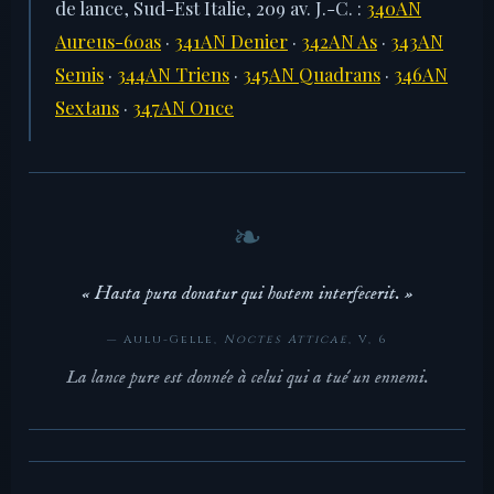
de lance, Sud-Est Italie, 209 av. J.-C. :
340AN
Aureus-60as
·
341AN Denier
·
342AN As
·
343AN
Semis
·
344AN Triens
·
345AN Quadrans
·
346AN
Sextans
·
347AN Once
« Hasta pura donatur qui hostem interfecerit. »
— Aulu-Gelle,
Noctes Atticae
, V, 6
La lance pure est donnée à celui qui a tué un ennemi.