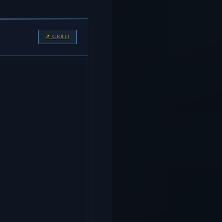
↗ CRRO