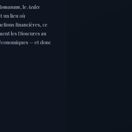
 Romanum
, le
Aedes
t un lieu où
actions financières, ce
ment les Dioscures au
 économiques — et donc