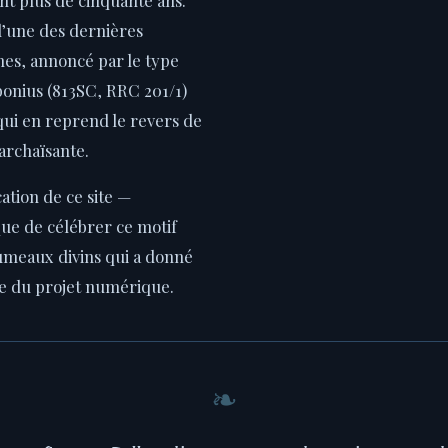
l’une des dernières
es, annoncé par le type
bonius (813SC, RRC 201/1)
 qui en reprend le revers de
archaïsante.
cation de ce site —
ue de célébrer ce motif
meaux divins qui a donné
e du projet numérique.