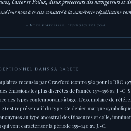
ures, Castor et Pollux, dieux protecteurs des navigateurs et de
nné leur nom à ce site consacré à la numérerie républicaine rom
— Note éditoriale,
LesDioscures.com
CEPTIONNEL DANS SA RARETÉ
laires recensés par Crawford (contre 582 pour le RRC 197/1 
es émissions les plus discrètes de l’année 157–156 av. J.-C. S
nce des types contemporains à bige. L’exemplaire de référe
7 g) est représentatif du type. Ce denier marque symbolique
 anonymes au type ancestral des Dioscures et celle, imminen
qui vont caractériser la période 155–140 av. J.-C.