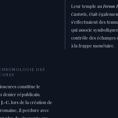
Leur temple au
Forum
Castoris
, était égalemen
s’effectuaient des trans
qui associe symbolique
contrôle des échanges
à la frappe monétaire.
 CHRONOLOGIE DES
CURES
ioscures constitue le
 denier républicain.
 J.-C.
lors de la création de
 romaine, il perdure avec
nt plus de cinquante ans.