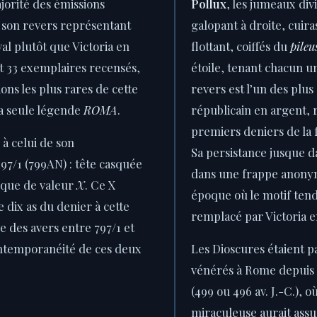
ajorité des émissions
Pollux
, les jumeaux div
son revers représentant
galopant à droite, cuira
al plutôt que Victoria en
flottant, coiffés du
pileu
t 33 exemplaires recensés,
étoile, tenant chacun u
ions les plus rares de cette
revers est l’un des pl
sa seule légende
ROMA
.
républicain en argent,
premiers deniers de la fin
 à celui de son
Sa persistance jusque d
7/1 (799AN) : tête casquée
dans une frappe anonym
rque de valeur
X
. Ce X
époque où le motif tenda
 dix as du denier à cette
remplacé par Victoria e
e des avers entre 797/1 et
ontemporanéité de ces deux
Les Dioscures étaient p
vénérés à Rome depuis la
(499 ou 496 av. J.-C.), o
miraculeuse aurait assur