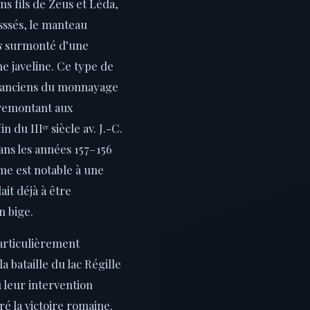
ins fils de Zeus et Léda,
sssés, le manteau
s
surmonté d’une
ne javeline. Ce type de
us anciens du monnayage
 remontant aux
 du IIIᵉʳ siècle av. J.-C.
ans les années 157–156
e est notable à une
it déjà à être
n bige.
articulièrement
 bataille du lac Régille
ù leur intervention
é la victoire romaine.