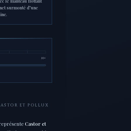
vec le manteau flottant
onnet surmonté d’une
ine.
10+
CASTOR ET POLLUX
 représente
Castor et