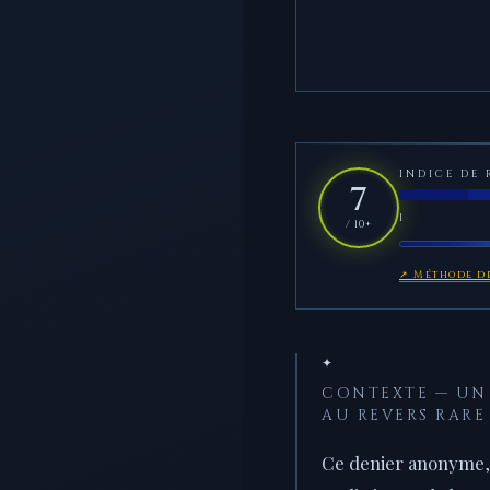
INDICE DE 
7
1
/ 10+
↗ Méthode de
✦
CONTEXTE — UN
AU REVERS RARE
Ce denier anonyme,