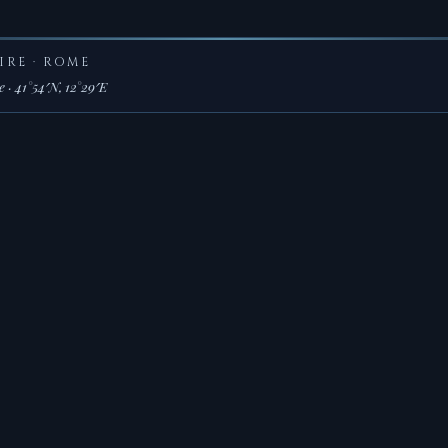
IRE · ROME
 · 41°54′N, 12°29′E