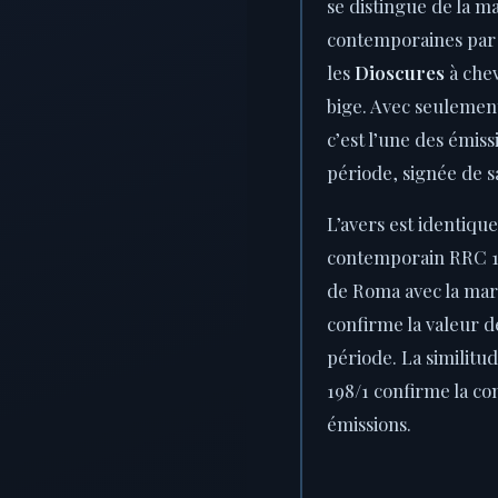
se distingue de la m
contemporaines par 
les
Dioscures
à chev
bige. Avec seulemen
c’est l’une des émiss
période, signée de 
L’avers est identique
contemporain RRC 19
de Roma avec la ma
confirme la valeur de
période. La similitud
198/1 confirme la c
émissions.