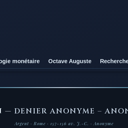
ogie monétaire
Octave Auguste
Recherch
N —
DENIER ANONYME – ANO
Argent · Rome · 157-156 av. J.-C. · Anonyme