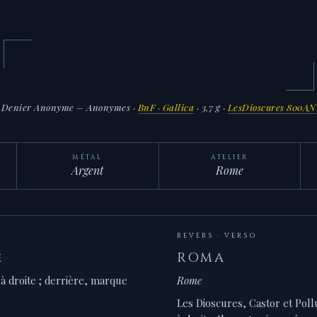
Denier Anonyme – Anonymes
·
BnF · Gallica
· 3,7 g ·
LesDioscures 800AN
MÉTAL
ATELIER
Argent
Rome
REVERS · VERSO
e
ROMA
à droite ; derrière, marque
Rome
Les Dioscures, Castor et Poll