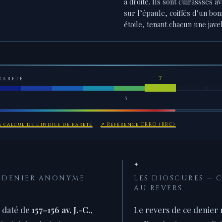
à droite. Ils sont cuirasssés a
sur l’épaule, coiffés d’un b
étoile, tenant chacun une javel
RARETÉ
5
 calcul de l'indice de rareté
↗ Référence CRRO (RRC)
✦
 DENIER ANONYME
LES DIOSCURES — 
AU REVERS
 daté de
157–156 av. J.-C.
,
Le revers de ce denier