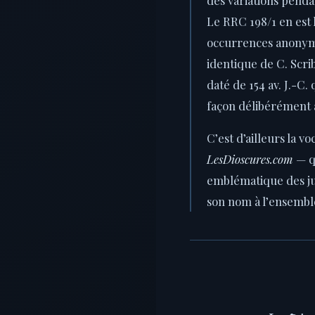
Le RRC 198/1 en est 
occurrences anonym
identique de C. Scri
daté de 154 av. J.-C.
façon délibérément 
C’est d’ailleurs la vo
LesDioscures.com
— q
emblématique des ju
son nom à l’ensembl