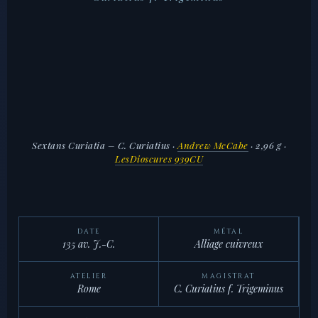
Sextans Curiatia – C. Curiatius
·
Andrew McCabe
· 2,96 g ·
LesDioscures 939CU
DATE
MÉTAL
135 av. J.-C.
Alliage cuivreux
ATELIER
MAGISTRAT
Rome
C. Curiatius f. Trigeminus