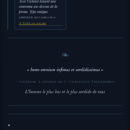
Avec Victoire tenant une
couronne au-dessus de la
proue. Type unique.
ANDREW MCCABE
2,96 g
↗ Voir la fiche
« homo omnium infimus et sordidissimus »
— Cicéron, à propos de C. Curiatius Trigeminus
L'homme le plus bas et le plus sordide de tous
✦