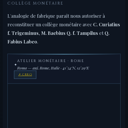
COLLÈGE MONÉTAIRE
L'analogie de fabrique paraît nous autoriser à
reconstituer un collège monétaire avec
C. Curiatius
f. Trigeminus
,
M. Baebius Q. f. Tampilus
et
Q.
Fabius Labeo
.
ATELIER MONÉTAIRE · ROME
✦
Roma — auj. Rome, Italie · 41°54′N, 12°29′E
↗ CRRO