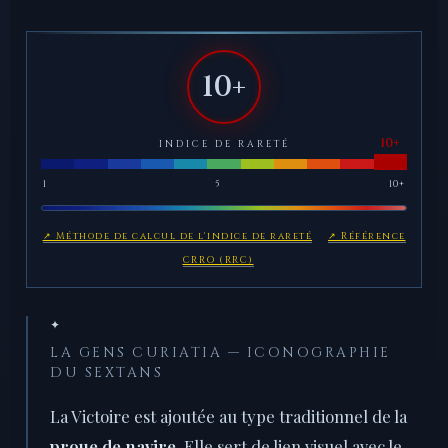
10+
INDICE DE RARETÉ
1
5
10+
↗ Méthode de calcul de l'indice de rareté
↗ Référence
CRRO (RRC)
✦
LA GENS CURIATIA — ICONOGRAPHIE
DU SEXTANS
La Victoire est ajoutée au type traditionnel de la
proue de navire
. Elle sert de lien visuel avec le