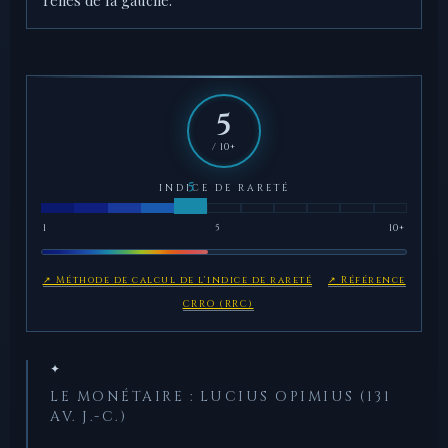
rênes de la gauche.
5
/ 10+
INDICE DE RARETÉ
1
5
10+
↗ Méthode de calcul de l'indice de rareté
↗ Référence
CRRO (RRC)
✦
LE MONÉTAIRE : LUCIUS OPIMIUS (131
AV. J.-C.)