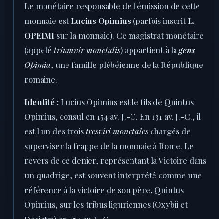
Le monétaire responsable de l'émission de cette
monnaie est
Lucius Opimius
(parfois inscrit
L.
OPEIMI
sur la monnaie). Ce magistrat monétaire
(appelé
triumvir monetalis
) appartient à la
gens
Opimia
, une famille plébéienne de la République
romaine.
Identité :
Lucius Opimius est le fils de Quintus
Opimius, consul en 154 av. J.-C. En 131 av. J.-C., il
est l'un des trois
tresviri monetales
chargés de
superviser la frappe de la monnaie à Rome. Le
revers de ce denier, représentant la Victoire dans
un quadrige, est souvent interprété comme une
référence à la victoire de son père, Quintus
Opimius, sur les tribus liguriennes (Oxybii et