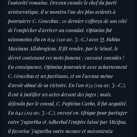
l'autorité romaine. Devenu ensuite le chef du parti
aristocratique, il se montra l'un des plus ardents à
poursuivre C. Gracchus ; ce dernier s'efforça de son côté
de l'empêcher d'arriver au consulat. Opimius fut
néanmoins élu en 634 (120 av. J.-C.) avec Q. Fabius
Maximus Allobrogicus. Il fit rendre, par le Sénat, le
décret contenant ces mots fameux : caveant consules !
En conséquence, Opimius poursuivit avec acharnement
C. Gracchus et ses partisans, et on l'accusa même
d'avoir abusé de sa victoire. En l'an 635 (119 av. J.-C.),
il eut à justifier ses actes devant des juges ; mais,
défendu par le consul, C. Papirius Carbo, il fut acquitté.
En 642 (112 av. J.-C.), envoyé en Afrique pour partager
entre Jugurtha et Adherbal l'empire laissé par Micipsa,
il favorisa Jugurtha outre mesure et mécontenta