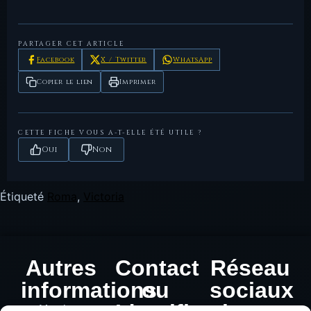
E.,
chronologique des monnaies de la
1885–
989OP
site.
République romaine
1886.
PARTAGER CET ARTICLE
Facebook
X / Twitter
WhatsApp
Copier le lien
Imprimer
CETTE FICHE VOUS A-T-ELLE ÉTÉ UTILE ?
Oui
Non
Étiqueté
Roma
,
Victoria
Autres
Contact
Réseau
informations
ou
sociaux
Mentions