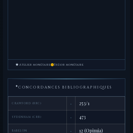
★
Atelier monétaire
Trésor monétaire
✦
CONCORDANCES BIBLIOGRAPHIQUES
·
253/1
CRAWFORD (RRC)
·
473
SYDENHAM (CRR)
·
12 (Opimia)
BABELON