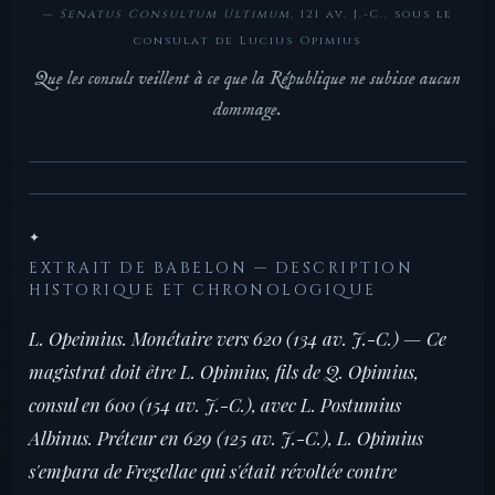
—
Senatus Consultum Ultimum
, 121 av. J.-C., sous le
consulat de Lucius Opimius
Que les consuls veillent à ce que la République ne subisse aucun
dommage.
✦
EXTRAIT DE BABELON — DESCRIPTION
HISTORIQUE ET CHRONOLOGIQUE
L. Opeimius. Monétaire vers 620 (134 av. J.-C.) — Ce
magistrat doit être L. Opimius, fils de Q. Opimius,
consul en 600 (154 av. J.-C.), avec L. Postumius
Albinus. Préteur en 629 (125 av. J.-C.), L. Opimius
s'empara de Fregellae qui s'était révoltée contre