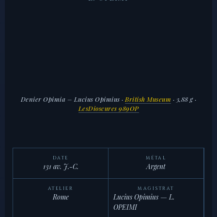
Denier Opimia – Lucius Opimius
·
British Museum
· 3,88 g ·
LesDioscures 989OP
DATE
MÉTAL
131 av. J.-C.
Argent
ATELIER
MAGISTRAT
Rome
Lucius Opimius — L.
OPEIMI