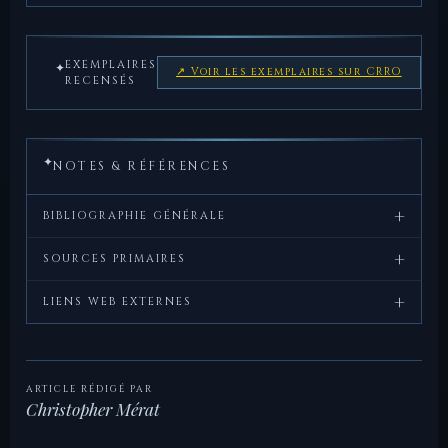
EXEMPLAIRES
✦
↗ Voir les exemplaires sur CRRO
RECENSÉS
✦
NOTES & RÉFÉRENCES
+
BIBLIOGRAPHIE GÉNÉRALE
+
Crawford,
Roman
, Cambridge
SOURCES PRIMAIRES
M.H.,
Republican
University Press, 1974.
+
Tite-
Ab Urbe
, XXXVI, 15–21 (victoire de
LIENS WEB EXTERNES
Coinage
Live,
Condita
Glabrio aux Thermopyles).
CRRO — fiche du
— Coinage of the Roman
Sydenham,
The Coinage of the
, Spink,
type RRC 255/4
Republic Online, ANS.
E.A.,
Roman Republic
Londres, 1952.
ARTICLE RÉDIGÉ PAR
Christopher Mérat
Babelon,
Description historique et
, Paris,
LesDioscures —
— Fiche de référence du
E.,
chronologique des monnaies de la
1885–
996AC
site.