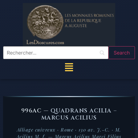
996AC —
QUADRANS ACILIA –
MARCUS ACILIUS
Alliage cuivreux · Rome · 130 av. J.-C. · M.
Acilius M. f. — Marcus Acilius Marci Filius