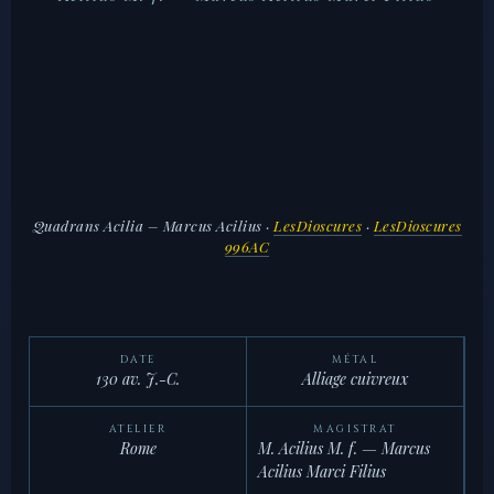
Quadrans Acilia – Marcus Acilius
·
LesDioscures
·
LesDioscures
996AC
DATE
MÉTAL
130 av. J.-C.
Alliage cuivreux
ATELIER
MAGISTRAT
Rome
M. Acilius M. f. — Marcus
Acilius Marci Filius