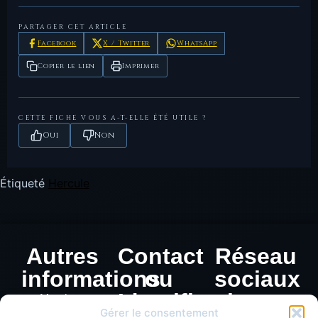
République romaine
1886.
PARTAGER CET ARTICLE
Facebook
X / Twitter
WhatsApp
Copier le lien
Imprimer
CETTE FICHE VOUS A-T-ELLE ÉTÉ UTILE ?
Oui
Non
Étiqueté
Hercule
Autres
Contact
Réseau
informations
ou
sociaux
Identification
Mentions
Gérer le consentement
légales