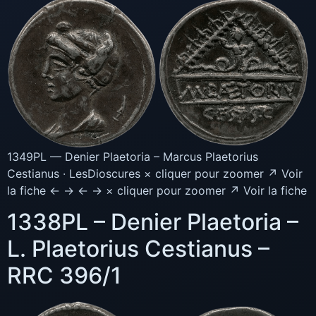
1349PL — Denier Plaetoria – Marcus Plaetorius
Cestianus · LesDioscures × cliquer pour zoomer ↗ Voir
la fiche ← → ← → × cliquer pour zoomer ↗ Voir la fiche
1338PL – Denier Plaetoria –
L. Plaetorius Cestianus –
RRC 396/1