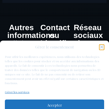
Autres
Contact
Réseau
informations
ou
sociaux
Identification
Mentions
Gérer le consentement
légales
de
Politique de
monnaie
Pour offrir les meilleures expériences, nous utilisons des technologies
confidentialité
telles que les cookies pour stocker et/ou accéder aux informations des
appareils. Le fait de consentir à ces technologies nous permettra de
traiter des données telles que le comportement de navigation ou les ID
uniques sur ce site. Le fait de ne pas consentir ou de retirer son
consentement peut avoir un effet négatif sur certaines caractéristiques et
fonctions.
Gérer les services
Accepter