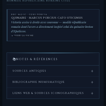
MONNAIE RÉPUBLICAINE ROMAINE CITÉE
RRC 462/1C · GENS PORCIA
QUINAIRE · MARCUS PORCIUS CATO UTICENSIS
Victoria assise à droite avec couronne — modèle républicain
romain dont l’avers a directement inspiré celui du quinaire breton
d’Epaticcos.
→ VOIR LA FICHE
📚
NOTES & RÉFÉRENCES
+
SOURCES ANTIQUES
Frontin,
Strategemata
— Récit de la fuite de Commios
+
BIBLIOGRAPHIE NUMISMATIQUE
en Bretagne après ses défaites sur le continent.
Crawford, M.H.,
Roman Republican Coinage
,
+
LIENS WEB & SOURCES ICONOGRAPHIQUES
Suétone,
Divus Claudius
, XVII — La conquête de la
Cambridge University Press, 1974 — RRC 462/1c
Bretagne par l’Empereur Claude en 43 ap. J.-C.
(Quinaire Porcia).
CNG Coins — Source de l’exemplaire photographié du