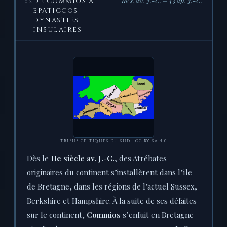
IIe s. av. J.-C. – 43 ap. J.-C.
DE COMMIOS À
02
EPATICCOS —
DYNASTIES
INSULAIRES
TRIBUS CELTIQUES DU SUD · CC BY-SA 4.0
Dès le
IIe siècle av. J.-C.
, des Atrébates
originaires du continent s’installèrent dans l’île
de Bretagne, dans les régions de l’actuel Sussex,
Berkshire et Hampshire. À la suite de ses défaites
sur le continent,
Commios
s’enfuit en Bretagne