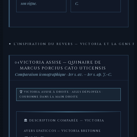
son règne.
C.
✦ L’INSPIRATION DU REVERS — VICTORIA ET LA GENS P
VICTORIA ASSISE — QUINAIRE DE
04
MARCUS PORCIUS CATO UTICENSIS
Comparaison iconographique · Ier s. av. – Ier s. ap. J.-C.
🏆 VICTORIA ASSISE À DROITE · AILES DÉPLOYÉES ·
COURONNE DANS LA MAIN DROITE
🏛 DESCRIPTION COMPARÉE — VICTORIA
AVERS EPATICCOS — VICTORIA BRETONNE