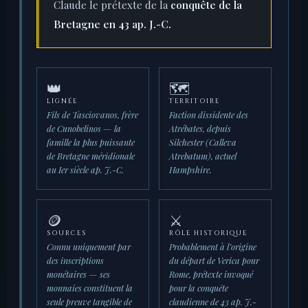
Claude le prétexte de la
conquête de la
Bretagne en 43 ap. J.-C.
👑
🗺️
LIGNÉE
TERRITOIRE
Fils de Tasciovanos, frère
Faction dissidente des
de Cunobelinos — la
Atrébates, depuis
famille la plus puissante
Silchester (Calleva
de Bretagne méridionale
Atrebatum), actuel
au Ier siècle ap. J.-C.
Hampshire.
🪙
⚔️
SOURCES
RÔLE HISTORIQUE
Connu uniquement par
Probablement à l’origine
des inscriptions
du départ de Verica pour
monétaires — ses
Rome, prétexte invoqué
monnaies constituent la
pour la conquête
seule preuve tangible de
claudienne de 43 ap. J.-