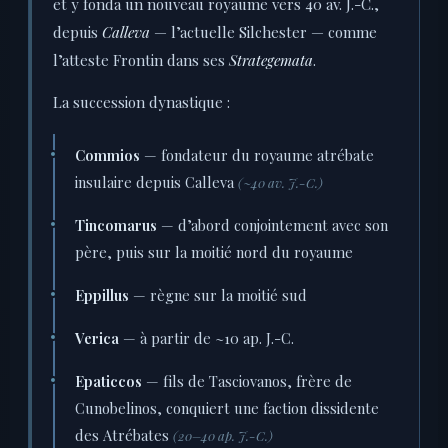
et y fonda un nouveau royaume vers 40 av. J.-C.,
depuis
Calleva
— l’actuelle Silchester — comme
l’atteste Frontin dans ses
Strategemata
.
La succession dynastique :
Commios
— fondateur du royaume atrébate
insulaire depuis Calleva
(~40 av. J.-C.)
Tincomarus
— d’abord conjointement avec son
père, puis sur la moitié nord du royaume
Eppillus
— règne sur la moitié sud
Verica
— à partir de ~10 ap. J.-C.
Epaticcos
— fils de Tasciovanos, frère de
Cunobelinos, conquiert une faction dissidente
des Atrébates
(20–40 ap. J.-C.)