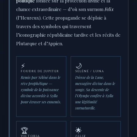
politique
fondée sur la protection divine et la
chance extraordinaire — d’où son surnom
Felix
(l’Heureux). Cette propagande se déploie à
travers des symboles qui traversent
l’iconographie républicaine tardive et les récits de
Plutarque et d’Appien.
⚡
🌙
FOUDRE DE JUPITER
SÉLÉNÉ / LUNA
Remis par Séléné dans le
Déesse de la Lune,
rêve prophétique —
messagère divine dans le
symbole de la puissance
songe. Sa descente de
divine accordée à Sylla
l’Olympe confère à Sylla
pour écraser ses ennemis.
une légitimité
surnaturelle.
🏆
🌟
VICTORIA
FELIX