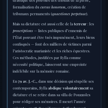
drastique des pouvoirs des tribuns de la plèbe,
formalisation du
cursus honorum
, création de
tribunaux permanents (
quaestiones perpetuae
).
Mais sa dictature est aussi celle de la
terreur
: les
proscriptions
— listes publiques d’ennemis de
l’État pouvant être tués impunément, leurs biens
confisqués — font des milliers de victimes parmi
l’aristocratie marianiste et les riches équestres.
Ces méthodes, justifiées par Sylla comme
nécessité politique, laisseront une empreinte
indélébile sur la mémoire romaine.
En
79 av. J.-C.
, dans une décision qui stupéfie ses
contemporains, Sylla
abdique volontairement
sa
dictature et se retire dans sa villa de Pouzzoles
pour rédiger ses mémoires. Il meurt l’année