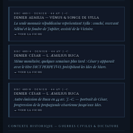
RRC 480/1 · DENIER · 44 AV. J.-C.
DENIER AEMILIA — VÉNUS & SONGE DE SYLLA
La seule monnaie républicaine représentant Sylla : couché, recevant
Séléné et la foudre de Jupiter, assisté de la Victoire.
→ VOIR LA FICHE
RRC 480/4 · DENIER · 44 AV. J.-C.
DENIER CÉSAR — L. ÆMILIUS BUCA
Même monétaire, quelques semaines plus tard : César y apparaît
avec le titre DICT PERPETVO, précipitant les Ides de Mars.
→ VOIR LA FICHE
RRC 480/8 · DENIER · 44 AV. J.-C.
DENIER CÉSAR — L. ÆMILIUS BUCA
Autre émission de Buca en 44 av. J.-C. — portrait de César,
progression de la propagande césarienne jusqu’aux Ides.
→ VOIR LA FICHE
CONTEXTE HISTORIQUE — GUERRES CIVILES & DICTATURE