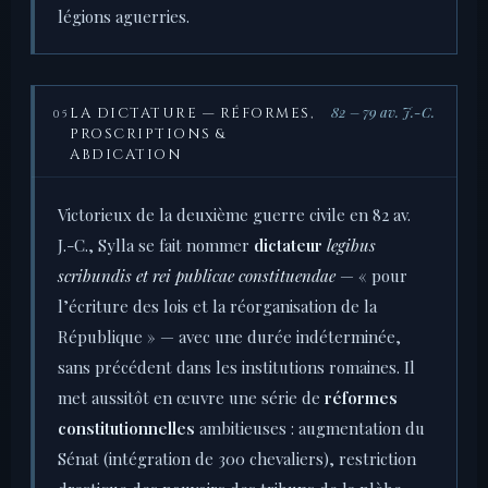
légions aguerries.
82 – 79 av. J.-C.
LA DICTATURE — RÉFORMES,
05
PROSCRIPTIONS &
ABDICATION
Victorieux de la deuxième guerre civile en 82 av.
J.-C., Sylla se fait nommer
dictateur
legibus
scribundis et rei publicae constituendae
— « pour
l’écriture des lois et la réorganisation de la
République » — avec une durée indéterminée,
sans précédent dans les institutions romaines. Il
met aussitôt en œuvre une série de
réformes
constitutionnelles
ambitieuses : augmentation du
Sénat (intégration de 300 chevaliers), restriction