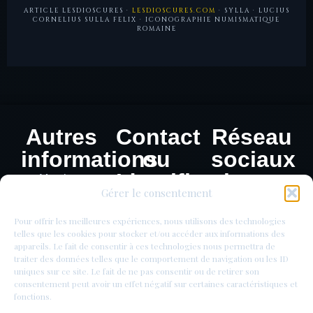
ARTICLE LESDIOSCURES ·
LESDIOSCURES.COM
· SYLLA · LUCIUS
CORNELIUS SULLA FELIX · ICONOGRAPHIE NUMISMATIQUE
ROMAINE
Autres
Contact
Réseau
informations
ou
sociaux
Identification
Mentions
Gérer le consentement
légales
de
Politique de
monnaie
Pour offrir les meilleures expériences, nous utilisons des technologies
confidentialité
telles que les cookies pour stocker et/ou accéder aux informations des
appareils. Le fait de consentir à ces technologies nous permettra de
traiter des données telles que le comportement de navigation ou les ID
uniques sur ce site. Le fait de ne pas consentir ou de retirer son
consentement peut avoir un effet négatif sur certaines caractéristiques et
fonctions.