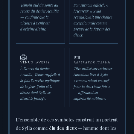
Témoin ailé du songe au
Son surnom officiel : «
revers du denier Aemilia
l’Heureux ». Sylla
— confirme que la
revendiquait une chance
victoire à venir est
exceptionnelle comme
d’origine divine.
preuve de la faveur des
dieux.
🦁
📜
VÉNUS (AVERS)
IMPERATOR ITERUM
À l’avers du denier
Titre utilisé sur certaines
Aemilia, Vénus rappelle à
émissions liées à Sylla —
la fois l’ancêtre mythique
« commandant en chef
de la gens Julia et la
pour la deuxième fois »
déesse dont Sylla se
— affirmant sa
disait le protégé.
supériorité militaire.
L’ensemble de ces symboles construit un portrait
de Sylla comme
élu des dieux
— homme dont les