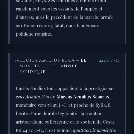
suivante, en 78. Ses réformes s’effondreront
rapidement sous les assauts de Pompée et
d’autres, mais le précédent de la marche armée
sur Rome restera, fatal, dans la mémoire
politique romaine.
44 av. J.-C.
LUCIUS ÆMILIUS BUCA — LE
06
MONÉTAIRE DE L’ANNÉE
FATIDIQUE
Lucius Æmilius Buca appartient à la prestigieuse
gens Aemilia
. Fils de
Marcus Aemilius Scaurus
,
monétaire vers 58 av. J.-C. et proche de Sylla, il
hérite d’une double légitimité : la tradition
aristocratique sullénienne et le soutien de César.
En 44 av. J.-C., il est nommé
quattuorvir monétaire