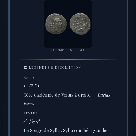
RRC 480/1 · BNF · 3,61 G
🏛 LÉGENDES & DESCRIPTION
AVERS
L · BVCA
Tête diadémée de Vénus à droite. —
Lucius
Buca
.
REVERS
Anépigraphe
Le Songe de Sylla : Sylla couché à gauche