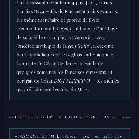
En choisissant ce motif en
44 av. J.-C.
, Lucius
Æmilius Buca — fils de Marcus Aemilius Scaurus,
lui-même monétaire et proche de Sylla —
accomplit un double geste : il honore l’héritage
de sa famille et, en plaçant Vénus à l’avers
(ancêtre mythique de la
gens Julia
), il crée un
pont symbolique entre la gloire sullénienne et
l’autorité de César. Ce denier précède de
quelques semaines les fameuses émissions au
portrait de César
DICT PERPETVO
— les mêmes
qui précipiteront les Ides de Mars.
✦ VIE & CARRIÈRE DE LUCIUS CORNELIUS SULLA
111 – 88 av. J.-C.
ASCENSION MILITAIRE — DE
03