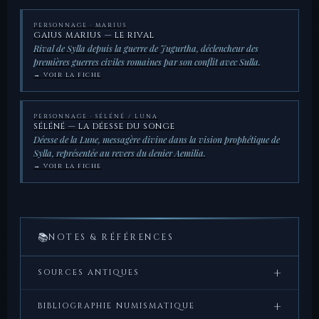
PERSONNAGE · MARIUS
GAIUS MARIUS — LE RIVAL
Rival de Sylla depuis la guerre de Jugurtha, déclencheur des
premières guerres civiles romaines par son conflit avec Sulla.
→ VOIR LA FICHE
PERSONNAGE · SÉLÉNÉ / LUNA
SÉLÉNÉ — LA DÉESSE DU SONGE
Déesse de la Lune, messagère divine dans la vision prophétique de
Sylla, représentée au revers du denier Aemilia.
→ VOIR LA FICHE
📚
NOTES & RÉFÉRENCES
+
SOURCES ANTIQUES
Plutarque,
Vies parallèles
,
Vie de Sylla
— Source
+
BIBLIOGRAPHIE NUMISMATIQUE