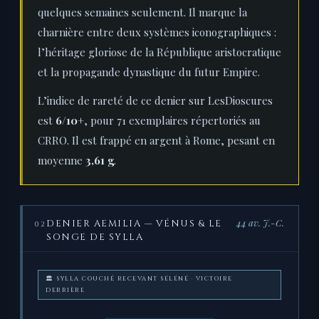
quelques semaines seulement. Il marque la
charnière entre deux systèmes iconographiques :
l’héritage gloriose de la République aristocratique
et la propagande dynastique du futur Empire.
L’indice de rareté de ce denier sur LesDioscures
est
6/10+
, pour 71 exemplaires répertoriés au
CRRO. Il est frappé en argent à Rome, pesant en
moyenne
3,61 g
.
44 av. J.-C.
DENIER AEMILIA — VÉNUS & LE
02
SONGE DE SYLLA
🏛 SYLLA COUCHÉ RECEVANT SÉLÉNÉ · VICTOIRE
DERRIÈRE