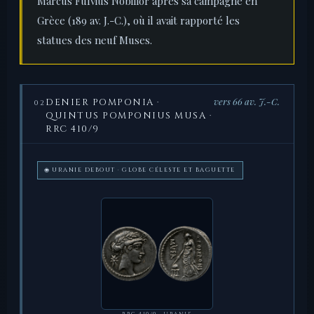
Marcus Fulvius Nobilior après sa campagne en
Grèce (189 av. J.-C.), où il avait rapporté les
statues des neuf Muses.
vers 66 av. J.-C.
DENIER POMPONIA ·
02
QUINTUS POMPONIUS MUSA ·
RRC 410/9
🌐 URANIE DEBOUT · GLOBE CÉLESTE ET BAGUETTE