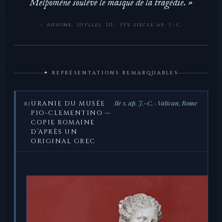
Melpomène soulève le masque de la tragédie. »
— Ausone,
Idylles
, III · IVe siècle ap. J.-C.
✦ REPRÉSENTATIONS REMARQUABLES
IIe s. ap. J.-C. · Vatican, Rome
URANIE DU MUSÉE
R1
PIO-CLEMENTINO —
COPIE ROMAINE
D’APRÈS UN
ORIGINAL GREC