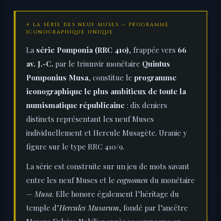
⚡ LA SÉRIE DES NEUF MUSES — PROGRAMME
ICONOGRAPHIQUE UNIQUE
La
série Pomponia (RRC 410)
, frappée vers
66
av. J.-C.
par le triumvir monétaire
Quintus
Pomponius Musa
, constitue le
programme
iconographique le plus ambitieux de toute la
numismatique républicaine
: dix deniers
distincts représentant les neuf Muses
individuellement et Hercule Musagète. Uranie y
figure sur le type RRC 410/9.
La série est construite sur un jeu de mots savant
entre les neuf Muses et le
cognomen
du monétaire
—
Musa
. Elle honore également l’héritage du
temple d’
Hercules Musarum
, fondé par l’ancêtre