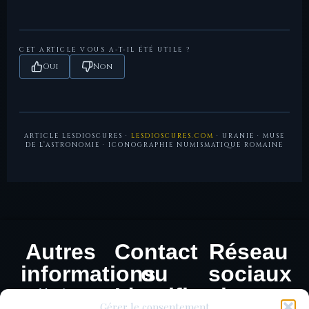
Fulvius Nobilior.
programme culturel de la série des Muses.
Milton, John,
Paradise Lost
, VII et IX (1667) —
invocation d’Uranie comme muse inspiratrice de la
CET ARTICLE VOUS A-T-IL ÉTÉ UTILE ?
création de l’univers.
Oui
Non
ARTICLE LESDIOSCURES ·
LESDIOSCURES.COM
· URANIE · MUSE
DE L’ASTRONOMIE · ICONOGRAPHIE NUMISMATIQUE ROMAINE
Autres
Contact
Réseau
informations
ou
sociaux
Identification
Mentions
Gérer le consentement