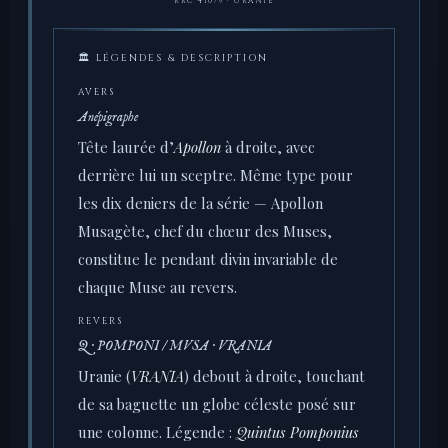
RRC 410/9 · URANIE
🏛 LÉGENDES & DESCRIPTION
AVERS
Anépigraphe
Tête laurée d’
Apollon
à droite, avec
derrière lui un sceptre. Même type pour
les dix deniers de la série — Apollon
Musagète, chef du chœur des Muses,
constitue le pendant divin invariable de
chaque Muse au revers.
REVERS
Q · POMPONI / MVSA · VRANIA
Uranie (
VRANIA
) debout à droite, touchant
de sa baguette un globe céleste posé sur
une colonne. Légende :
Quintus Pomponius