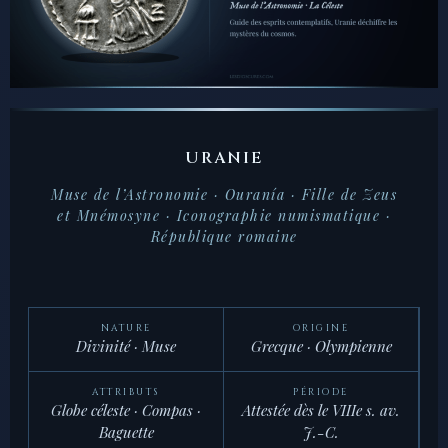
URANIE
Muse de l’Astronomie · Ouranía · Fille de Zeus
et Mnémosyne · Iconographie numismatique ·
République romaine
NATURE
ORIGINE
Divinité · Muse
Grecque · Olympienne
ATTRIBUTS
PÉRIODE
Globe céleste · Compas ·
Attestée dès le VIIIe s. av.
Baguette
J.-C.