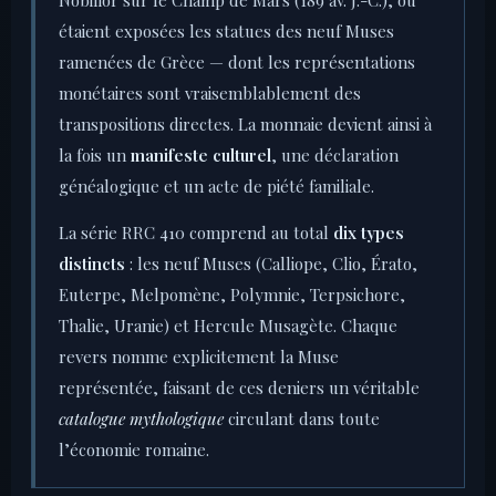
Nobilior sur le Champ de Mars (189 av. J.-C.), où
étaient exposées les statues des neuf Muses
ramenées de Grèce — dont les représentations
monétaires sont vraisemblablement des
transpositions directes. La monnaie devient ainsi à
la fois un
manifeste culturel
, une déclaration
généalogique et un acte de piété familiale.
La série RRC 410 comprend au total
dix types
distincts
: les neuf Muses (Calliope, Clio, Érato,
Euterpe, Melpomène, Polymnie, Terpsichore,
Thalie, Uranie) et Hercule Musagète. Chaque
revers nomme explicitement la Muse
représentée, faisant de ces deniers un véritable
catalogue mythologique
circulant dans toute
l’économie romaine.