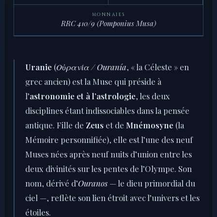
MONNAIES
RRC 410/9 (Pomponius Musa)
Uranie
(
Οὐρανία / Ouranía
, « la Céleste » en
grec ancien) est la Muse qui préside à
l’
astronomie et à l’astrologie
, les deux
disciplines étant indissociables dans la pensée
antique. Fille de
Zeus
et de
Mnémosyne
(la
Mémoire personnifiée), elle est l’une des neuf
Muses nées après neuf nuits d’union entre les
deux divinités sur les pentes de l’Olympe. Son
nom, dérivé d’
Ouranos
— le dieu primordial du
ciel —, reflète son lien étroit avec l’univers et les
étoiles.