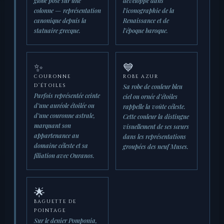
globe posé sur une
développé dans
colonne — représentation
l’iconographie de la
canonique depuis la
Renaissance et de
statuaire grecque.
l’époque baroque.
✨
💙
COURONNE
ROBE AZUR
Sa robe de couleur bleu
D’ÉTOILES
Parfois représentée ceinte
ciel ou ornée d’étoiles
d’une auréole étoilée ou
rappelle la voûte céleste.
d’une couronne astrale,
Cette couleur la distingue
marquant son
visuellement de ses sœurs
appartenance au
dans les représentations
domaine céleste et sa
groupées des neuf Muses.
filiation avec Ouranos.
🌟
BAGUETTE DE
POINTAGE
Sur le denier Pomponia,