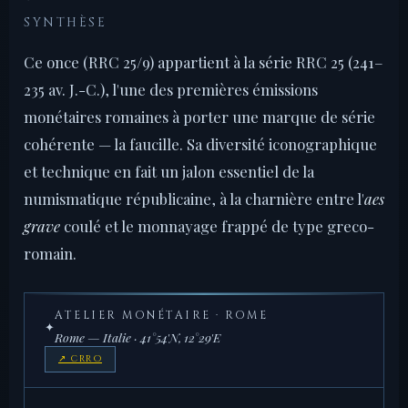
SYNTHÈSE
Ce once (RRC 25/9) appartient à la série RRC 25 (241–
235 av. J.-C.), l'une des premières émissions
monétaires romaines à porter une marque de série
cohérente — la faucille. Sa diversité iconographique
et technique en fait un jalon essentiel de la
numismatique républicaine, à la charnière entre l'
aes
grave
coulé et le monnayage frappé de type greco-
romain.
ATELIER MONÉTAIRE · ROME
✦
Rome — Italie · 41°54'N, 12°29'E
↗ CRRO