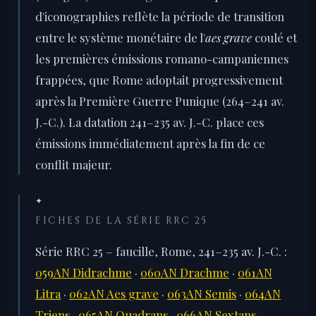
d'iconographies reflète la période de transition
entre le système monétaire de l'
aes grave
coulé et
les premières émissions romano-campaniennes
frappées, que Rome adoptait progressivement
après la Première Guerre Punique (264–241 av.
J.-C.). La datation 241–235 av. J.-C. place ces
émissions immédiatement après la fin de ce
conflit majeur.
✦
FICHES DE LA SÉRIE RRC 25
Série RRC 25 – faucille, Rome, 241–235 av. J.-C. :
059AN Didrachme
·
060AN Drachme
·
061AN
Litra
·
062AN Aes grave
·
063AN Semis
·
064AN
Triens
·
065AN Quadrans
·
066AN Sextans
·