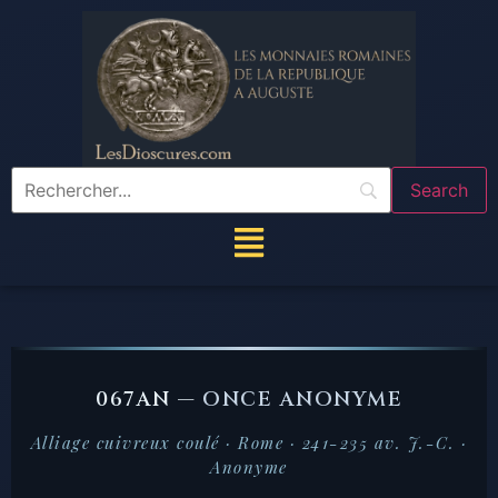
067AN —
ONCE ANONYME
Alliage cuivreux coulé · Rome · 241-235 av. J.-C. ·
Anonyme