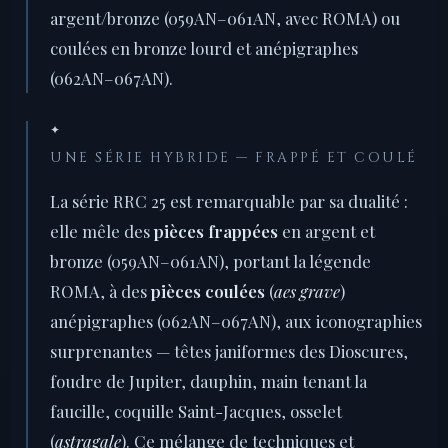
argent/bronze (059AN–061AN, avec ROMA) ou
coulées en bronze lourd et anépigraphes
(062AN–067AN).
✦
UNE SÉRIE HYBRIDE — FRAPPÉ ET COULÉ
La série RRC 25 est remarquable par sa dualité :
elle mêle des
pièces frappées
en argent et
bronze (059AN–061AN), portant la légende
ROMA, à des
pièces coulées
(
aes grave
)
anépigraphes (062AN–067AN), aux iconographies
surprenantes — têtes janiformes des Dioscures,
foudre de Jupiter, dauphin, main tenant la
faucille, coquille Saint-Jacques, osselet
(
astragale
). Ce mélange de techniques et