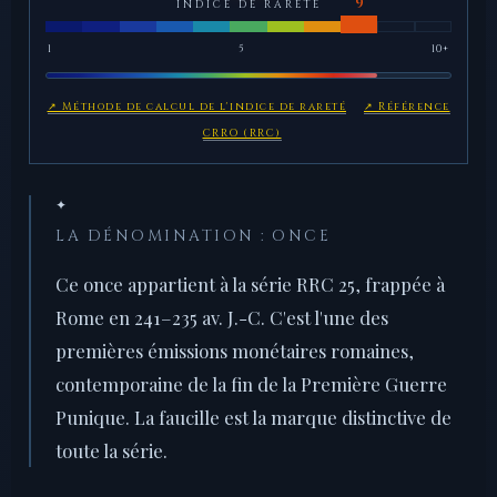
INDICE DE RARETÉ
1
5
10+
↗ Méthode de calcul de l'indice de rareté
↗ Référence
CRRO (RRC)
✦
LA DÉNOMINATION : ONCE
Ce once appartient à la série RRC 25, frappée à
Rome en 241–235 av. J.-C. C'est l'une des
premières émissions monétaires romaines,
contemporaine de la fin de la Première Guerre
Punique. La faucille est la marque distinctive de
toute la série.