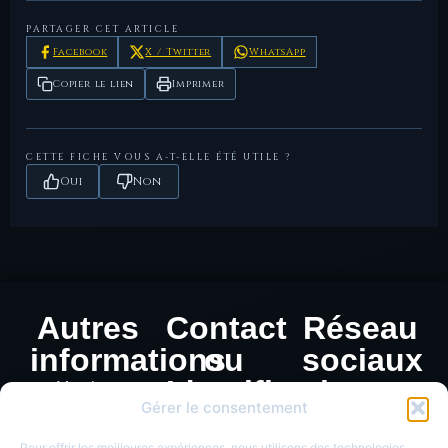
PARTAGER CET ARTICLE
Facebook
X / Twitter
WhatsApp
Copier le lien
Imprimer
CETTE FICHE VOUS A-T-ELLE ÉTÉ UTILE ?
Oui
Non
Autres
Contact
Réseau
informations
ou
sociaux
Identification
Mentions
Gérer le consentement
légales
de
Politique de
Pour offrir les meilleures expériences, nous utilisons des technologies