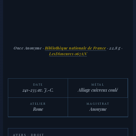
Once Anonyme
·
Bibliothèque nationale de France
· 22,8 g ·
LesDioscures 067AN
DATE
MÉTAL
241-235 av. J.-C.
Alliage cuivreux coulé
ATELIER
MAGISTRAT
Rome
Anonyme
AVERS · DROIT