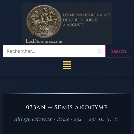
073AN —
SEMIS ANONYME
Alliage cuivreux · Rome · 234 – 231 av. J.-C.