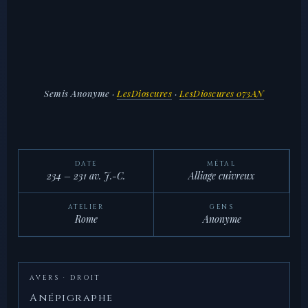
Semis Anonyme
·
LesDioscures
·
LesDioscures 073AN
DATE
MÉTAL
234 – 231 av. J.-C.
Alliage cuivreux
ATELIER
GENS
Rome
Anonyme
AVERS · DROIT
Anépigraphe