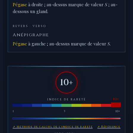
Pégase
à droite ; au-dessus marque de valeur
S
; au-
dessous un gland.
REVERS · VERSO
Anépigraphe
Pégase
à gauche ; au-dessus marque de valeur
S
.
10+
INDICE DE RARETÉ
1
5
10+
↗ Méthode de calcul de l'indice de rareté
↗ Référence