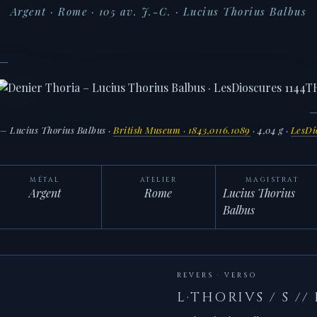
Argent · Rome · 105 av. J.-C. · Lucius Thorius Balbus
– Lucius Thorius Balbus
·
British Museum · 1843,0116.1089
· 4,04 g ·
LesDi
MÉTAL
ATELIER
MAGISTRAT
Argent
Rome
Lucius Thorius
Balbus
REVERS · VERSO
L·THORIVS / S //