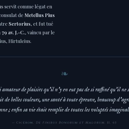
us servit comme légat en
consulat de
Metellus Pius
ntre
Sertorius
, et fut tué
n
79 av. J.-C.
, vaincu par le
us, Hirtuleius.
si amateur de plaisirs qu'il n'y en eut pas de si raffiné qu'il ne 
t de belles couleurs, une santé à toute épreuve, beaucoup d'ag
nne ; enfin sa vie était remplie de toutes les voluptés imaginab
— Cicéron,
De Finibus Bonorum et Malorum
, II, 63