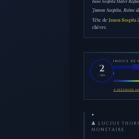
Iuno Sospita Mater Regin
Junon Sospita, Reine d
Tête de
Junon Sospita
à
chèvre.
INDICE DE 
2
1
/ 10+
↗ Méthode de
✦
👤 LUCIUS THOR
MONÉTAIRE