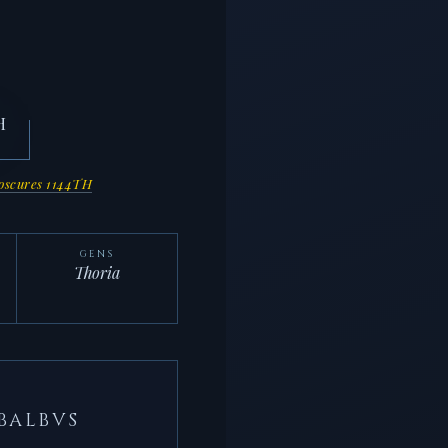
oscures 1144TH
GENS
Thoria
 BALBVS