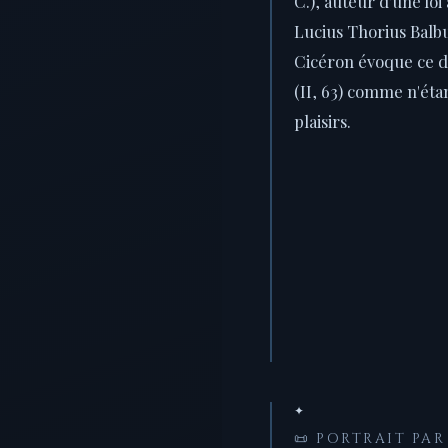
C.), auteur d'une loi
Lucius Thorius Balb
Cicéron évoque ce d
(II, 63) comme n'étan
plaisirs.
✦
📜 PORTRAIT PA