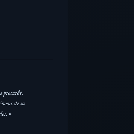
se procurât.
rément de sa
les. »