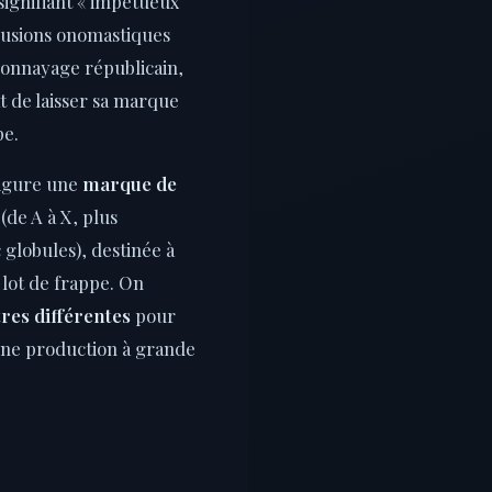
signifiant « impétueux
llusions onomastiques
monnayage républicain,
t de laisser sa marque
pe.
figure une
marque de
(de A à X, plus
 globules), destinée à
e lot de frappe. On
ttres différentes
pour
une production à grande