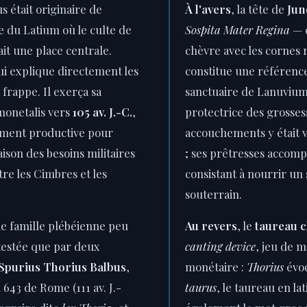
s était originaire de
À l'avers
, la tête de
Jun
ine du Latium où le culte de
Sospita Mater Regina
— c
it une place centrale.
chèvre avec les cornes 
qui explique directement les
constitue une référenc
 frappe. Il exerça sa
sanctuaire de Lanuvium
monetalis vers
105 av. J.-C.
,
protectrice des grosses
ement productive pour
accouchements y était vé
aison des besoins militaires
; ses prêtresses accomp
tre les Cimbres et les
consistant à nourrir un
souterrain.
e famille plébéienne peu
Au revers
, le
taureau 
ttestée que par deux
canting device
, jeu de m
Spurius Thorius Balbus
,
monétaire :
Thorius
évo
 643 de Rome (111 av. J.-
taurus
, le taureau en lat