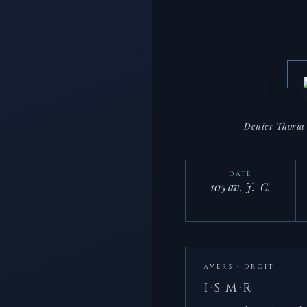
Denier Thoria 
DATE
105 av. J.-C.
AVERS · DROIT
I·S·M·R