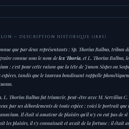
ELON — DESCRIPTION HISTORIQUE (1885)
onnue que par deux représentants : Sp. Thorius Balbus, tribun du
agraire connue sous le nom de
lex Thoria
, et L. Thorius Balbus, 
ium : c'est pour cette raison que la tête de Junon Sispes ou Sos
s espèces, tandis que le taureau bondissant rappelle phonétique
tuosus.
L. Thorius Balbus fut triumvir, peut-être avec M. Servilius C. f
eux par ses débordements de toute espèce ; voici le portrait que t
nuvium. Il était si amateur de plaisirs qu'il n'y en eut pas de si r
t les plaisirs, il s'y connaissait et avait de la fortune ; il était 