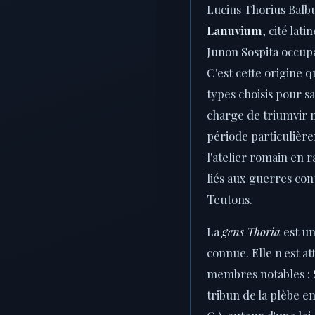
Lucius Thorius Balbu
Lanuvium
, cité lat
Junon Sospita occupa
C'est cette origine 
types choisis pour sa
charge de triumvir 
période particulièr
l'atelier romain en r
liés aux guerres con
Teutons.
La
gens Thoria
est un
connue. Elle n'est a
membres notables :
tribun de la plèbe en