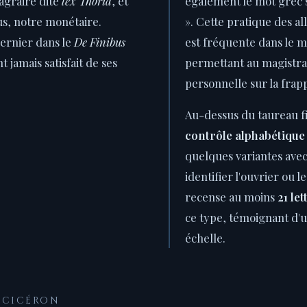
 agraire dite
lex Thoria
, et
également le mot grec 
us, notre monétaire.
». Cette pratique des a
ernier dans le
De Finibus
est fréquente dans le 
t jamais satisfait de ses
permettant au magistra
personnelle sur la frap
Au-dessus du taureau 
contrôle alphabétique
quelques variantes avec
identifier l'ouvrier ou l
recense au moins
21 le
ce type, témoignant d'
échelle.
R CICÉRON