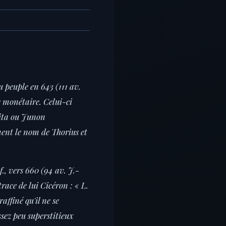
 peuple en 643 (111 av.
le monétaire. Celui-ci
pita ou Junon
ment le nom de Thorius et
., vers 660 (94 av. J.-
race de lui Cicéron : « L.
affiné qu'il ne se
assez peu superstitieux