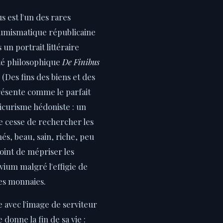
s est l'un des rares
umismatique républicaine
un portrait littéraire
ité philosophique
De Finibus
(Des fins des biens et des
résente comme le parfait
icurisme hédoniste : un
e cesse de rechercher les
inés, beau, sain, riche, peu
oint de mépriser les
ium malgré l'effigie de
es monnaies.
e avec l'image de serviteur
donne la fin de sa vie :