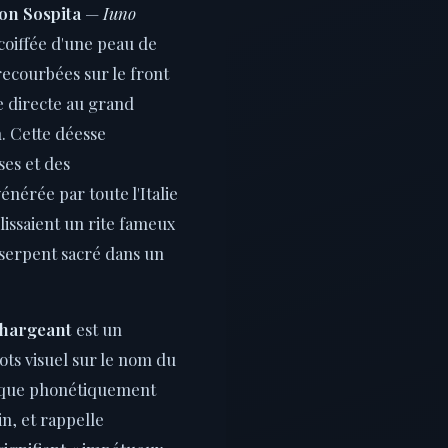
on Sospita
—
Iuno
oiffée d'une peau de
recourbées sur le front
e directe au grand
. Cette déesse
ses et des
nérée par toute l'Italie
lissaient un rite fameux
 serpent sacré dans un
chargeant
est un
ots visuel sur le nom du
que phonétiquement
in, et rappelle