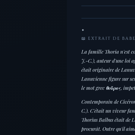
✦
📖 EXTRAIT DE BAB
La famille Thoria n'est c
J.-C.), auteur d'une loi 
était originaire de Lanuv
Lanuvienne figure sur se
le mot grec
θοῦρος
, impe
Contemporain de Cicéron, 
C.). C'était un viveur fam
Thorius Balbus était de La
procurât. Outre qu'il aimai