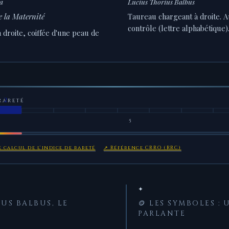
a
Lucius Thorius Balbus
e la Maternité
Taureau chargeant à droite. 
contrôle (lettre alphabétique)
 droite, coiffée d'une peau de
RARETÉ
5
 calcul de l'indice de rareté
↗ Référence CRRO (RRC)
✦
IUS BALBUS, LE
🪙 LES SYMBOLES :
PARLANTE