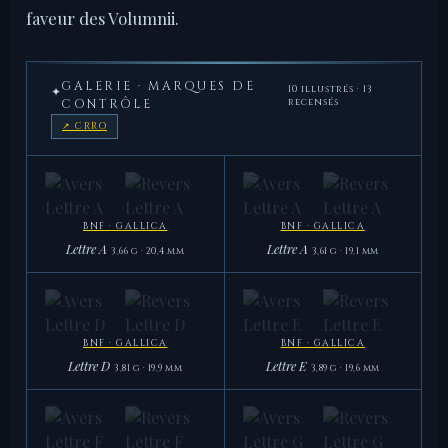
faveur des Volumnii.
GALERIE · MARQUES DE
10 illustrés · 13
✦
CONTRÔLE
recensés
↗ CRRO
BNF · GALLICA
BNF · GALLICA
Lettre A
Lettre A
3,66 g · 20,4 mm
3,61 g · 19,1 mm
BNF · GALLICA
BNF · GALLICA
Lettre A
Lettre A
3,66 g
3,61 g
BNF · GALLICA
BNF · GALLICA
Lettre D
Lettre E
3,81 g · 19,9 mm
3,89 g · 19,6 mm
BNF · GALLICA
BNF · GALLICA
Lettre D
Lettre E