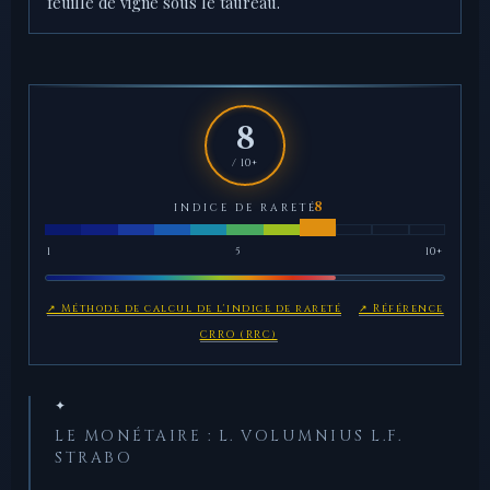
feuille de vigne sous le taureau.
8
/ 10+
INDICE DE RARETÉ
1
5
10+
↗ Méthode de calcul de l'indice de rareté
↗ Référence
CRRO (RRC)
✦
LE MONÉTAIRE : L. VOLUMNIUS L.F.
STRABO