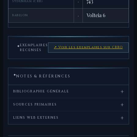
·
743
SYDENHAM (CRR)
·
Volteia 6
BABELON
EXEMPLAIRES
✦
↗ Voir les exemplaires sur CRRO
RECENSÉS
✦
NOTES & RÉFÉRENCES
+
BIBLIOGRAPHIE GÉNÉRALE
+
Crawford,
Roman
, Cambridge
SOURCES PRIMAIRES
M.H.,
Republican
University Press, 1974.
+
Cicéron,
Epistulae ad Atticum
, XII, 17.
LIENS WEB EXTERNES
Coinage
CRRO — fiche du
— Coinage of the Roman
Sydenham,
The Coinage of the
, Spink,