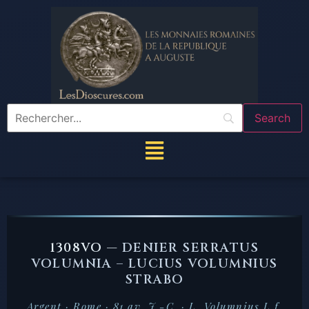
1308VO —
DENIER SERRATUS
VOLUMNIA – LUCIUS VOLUMNIUS
STRABO
Argent · Rome · 81 av. J.-C. · L. Volumnius L.f.