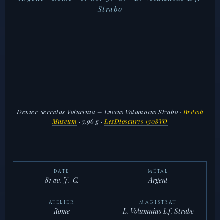
Strabo
Denier Serratus Volumnia – Lucius Volumnius Strabo
·
British
Museum
· 3,96 g ·
LesDioscures 1308VO
DATE
MÉTAL
81 av. J.-C.
Argent
ATELIER
MAGISTRAT
Rome
L. Volumnius L.f. Strabo