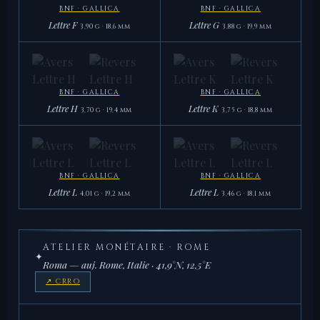
3,81 g
3,89 g
BNF · GALLICA
BNF · GALLICA
Lettre F
Lettre G
3,90 g · 18,6 mm
3,88 g · 19,9 mm
BNF · GALLICA
BNF · GALLICA
Lettre F
Lettre G
3,90 g
3,88 g
BNF · GALLICA
BNF · GALLICA
Lettre H
Lettre K
3,70 g · 19,4 mm
3,75 g · 18,8 mm
BNF · GALLICA
BNF · GALLICA
Lettre H
Lettre K
3,70 g
3,75 g
BNF · GALLICA
BNF · GALLICA
Lettre L
Lettre L
4,01 g · 19,2 mm
3,46 g · 18,1 mm
BNF · GALLICA
BNF · GALLICA
Lettre L
Lettre L
ATELIER MONÉTAIRE · ROME
4,01 g
3,46 g
✦
Roma — auj. Rome, Italie · 41,9°N, 12,5°E
↗ CRRO