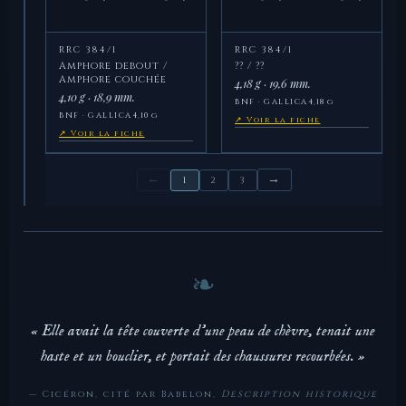
RRC 384/1
RRC 384/1
Amphore debout /
?? / ??
Amphore couchée
4,18 g · 19,6 mm.
4,10 g · 18,9 mm.
BNF · GALLICA
4,18 g
BNF · GALLICA
4,10 g
↗ Voir la fiche
↗ Voir la fiche
←
→
1
2
3
« Elle avait la tête couverte d'une peau de chèvre, tenait une
haste et un bouclier, et portait des chaussures recourbées. »
— Cicéron, cité par Babelon,
Description historique