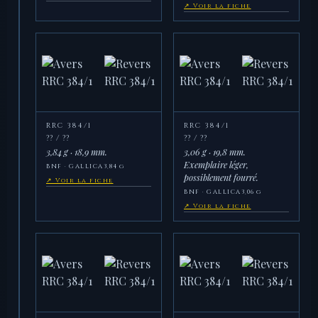
↗ Voir la fiche
RRC 384/1
RRC 384/1
?? / ??
?? / ??
3,84 g · 18,9 mm.
3,06 g · 19,8 mm.
Exemplaire léger,
BNF · GALLICA
3,84 g
possiblement fourré.
↗ Voir la fiche
BNF · GALLICA
3,06 g
↗ Voir la fiche