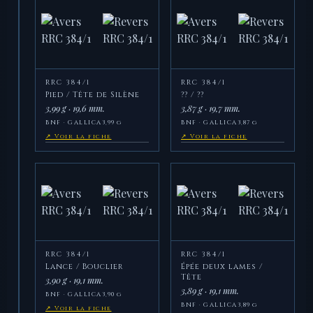
RRC 384/1
RRC 384/1
Pied / Tête de Silène
?? / ??
3,99 g · 19,6 mm.
3,87 g · 19,7 mm.
BNF · GALLICA
3,99 g
BNF · GALLICA
3,87 g
↗ Voir la fiche
↗ Voir la fiche
RRC 384/1
RRC 384/1
Lance / Bouclier
Épée deux lames /
Tête
3,90 g · 19,1 mm.
3,89 g · 19,1 mm.
BNF · GALLICA
3,90 g
BNF · GALLICA
3,89 g
↗ Voir la fiche