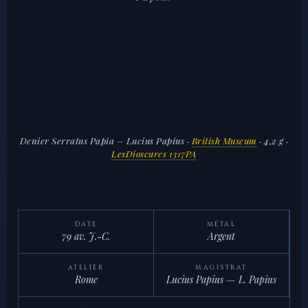
Denier Serratus Papia – Lucius Papius
·
British Museum
· 4,2 g ·
LesDioscures 1317PA
DATE
MÉTAL
79 av. J.-C.
Argent
ATELIER
MAGISTRAT
Rome
Lucius Papius — L. Papius