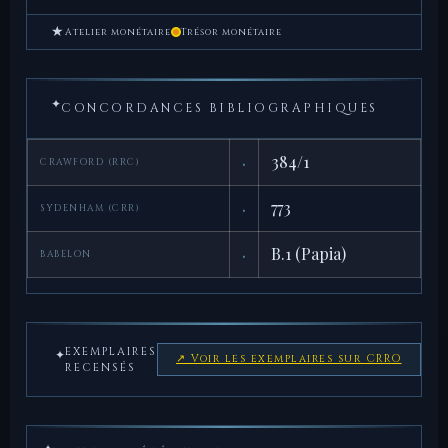
★
Atelier monétaire
Trésor monétaire
✦
CONCORDANCES BIBLIOGRAPHIQUES
·
384/1
CRAWFORD (RRC)
·
773
SYDENHAM (CRR)
·
B.1 (Papia)
BABELON
EXEMPLAIRES
✦
↗ Voir les exemplaires sur CRRO
RECENSÉS