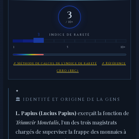
3
/ 10+
INDICE DE RARETÉ
1
5
10+
↗ Méthode de calcul de l'indice de rareté
↗ Référence
CRRO (RRC)
✦
🏛️ IDENTITÉ ET ORIGINE DE LA GENS
L. Papius (Lucius Papius)
exerçait la fonction de
Triumvir Monetalis
, l'un des trois magistrats
chargés de superviser la frappe des monnaies à