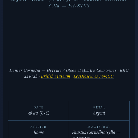
Sylla — FAVSTVS
Denier Cornelia — Hercule / Globe et Quatre Couronnes · RRC
426/4b
·
British Museum
·
LesDioscures 1399CO
DATE
MÉTAL
56 av. J.-C.
Argent
ATELIER
MAGISTRAT
Rome
Faustus Cornelius Sylla —