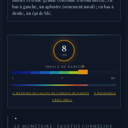
laurier et d'une grande couronne (corona aurea) ; en
bas à gauche, un aplustre (ornement naval) ; en bas à
droite, un épi de blé.
8
/ 10+
INDICE DE RARETÉ
1
5
10+
↗ Méthode de calcul de l'indice de rareté
↗ Référence
CRRO (RRC)
✦
LE MONÉTAIRE : FAUSTUS CORNELIUS