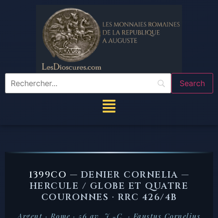
1399CO —
DENIER CORNELIA —
HERCULE / GLOBE ET QUATRE
COURONNES · RRC 426/4B
Argent · Rome · 56 av. J.-C. · Faustus Cornelius