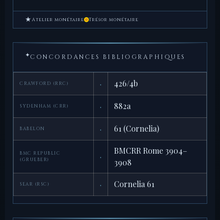
★
Atelier monétaire
Trésor monétaire
✦
CONCORDANCES BIBLIOGRAPHIQUES
·
426/4b
CRAWFORD (RRC)
·
882a
SYDENHAM (CRR)
·
61 (Cornelia)
BABELON
BMCRR Rome 3904–
BMC REPUBLIC
·
(GRUEBER)
3908
·
Cornelia 61
SEAR (RSC)