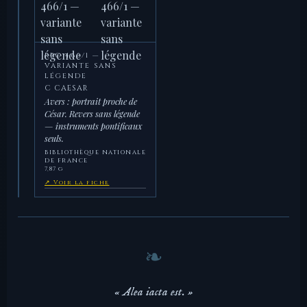
RRC 466/1 —
VARIANTE SANS
LÉGENDE
C CAESAR
Avers : portrait proche de
César. Revers sans légende
— instruments pontificaux
seuls.
BIBLIOTHÈQUE NATIONALE
DE FRANCE
7,87 g
↗ Voir la fiche
« Alea iacta est. »