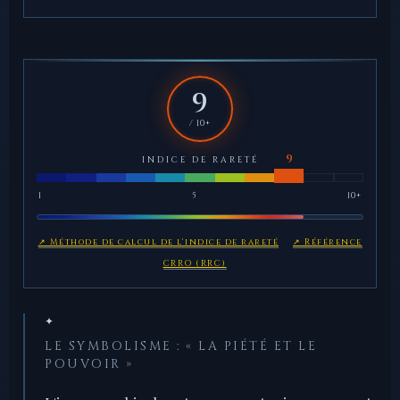
9
/ 10+
INDICE DE RARETÉ
1
5
10+
↗ Méthode de calcul de l'indice de rareté
↗ Référence
CRRO (RRC)
✦
LE SYMBOLISME : « LA PIÉTÉ ET LE
POUVOIR »