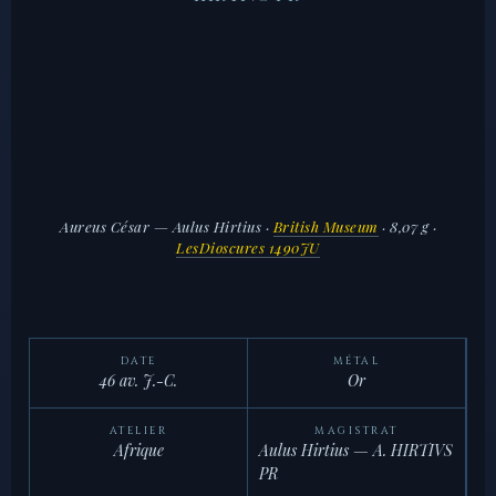
Aureus César — Aulus Hirtius
·
British Museum
· 8,07 g ·
LesDioscures 1490JU
DATE
MÉTAL
46 av. J.-C.
Or
ATELIER
MAGISTRAT
Afrique
Aulus Hirtius — A. HIRTIVS
PR