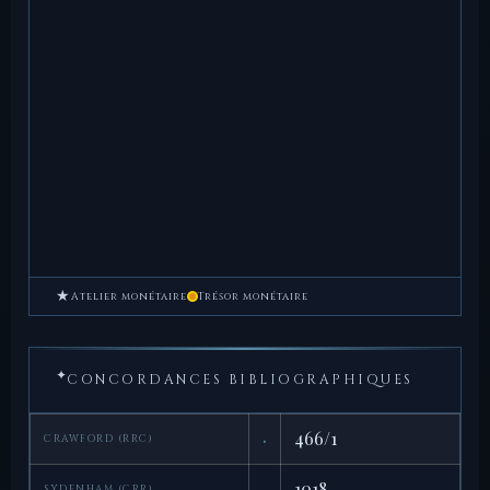
★
Atelier monétaire
Trésor monétaire
✦
CONCORDANCES BIBLIOGRAPHIQUES
·
466/1
CRAWFORD (RRC)
·
1018
SYDENHAM (CRR)