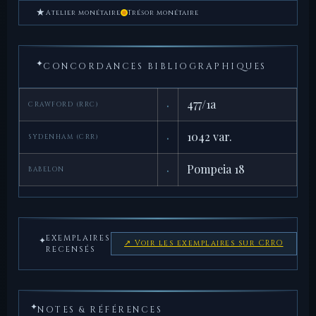
★
Atelier monétaire
Trésor monétaire
✦
CONCORDANCES BIBLIOGRAPHIQUES
·
477/1a
CRAWFORD (RRC)
·
1042 var.
SYDENHAM (CRR)
·
Pompeia 18
BABELON
EXEMPLAIRES
✦
↗ Voir les exemplaires sur CRRO
RECENSÉS
✦
NOTES & RÉFÉRENCES