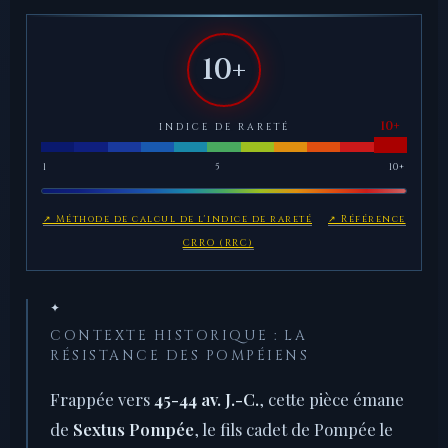
10+
INDICE DE RARETÉ
1
5
10+
↗ Méthode de calcul de l'indice de rareté
↗ Référence
CRRO (RRC)
✦
CONTEXTE HISTORIQUE : LA
RÉSISTANCE DES POMPÉIENS
Frappée vers
45-44 av. J.-C.
, cette pièce émane
de
Sextus Pompée
, le fils cadet de Pompée le