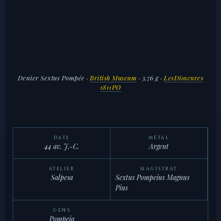
Denier Sextus Pompée
·
British Museum
· 3,76 g ·
LesDioscures
1811PO
DATE
MÉTAL
44 av. J.-C.
Argent
ATELIER
MAGISTRAT
Salpesa
Sextus Pompeius Magnus
Pius
GENS
Pompeia