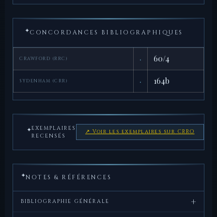
✦
CONCORDANCES BIBLIOGRAPHIQUES
·
60/4
CRAWFORD (RRC)
·
164b
SYDENHAM (CRR)
EXEMPLAIRES
✦
↗ Voir les exemplaires sur CRRO
RECENSÉS
✦
NOTES & RÉFÉRENCES
+
BIBLIOGRAPHIE GÉNÉRALE