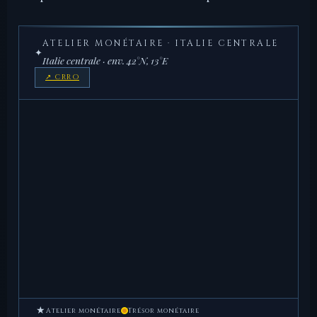
ATELIER MONÉTAIRE · ITALIE CENTRALE
✦
Italie centrale · env. 42°N, 13°E
↗ CRRO
★
Atelier monétaire
Trésor monétaire