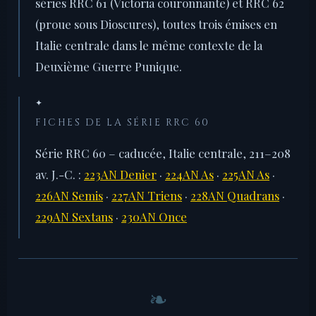
séries RRC 61 (Victoria couronnante) et RRC 62
(proue sous Dioscures), toutes trois émises en
Italie centrale dans le même contexte de la
Deuxième Guerre Punique.
✦
FICHES DE LA SÉRIE RRC 60
Série RRC 60 – caducée, Italie centrale, 211–208
av. J.-C. :
223AN Denier
·
224AN As
·
225AN As
·
226AN Semis
·
227AN Triens
·
228AN Quadrans
·
229AN Sextans
·
230AN Once