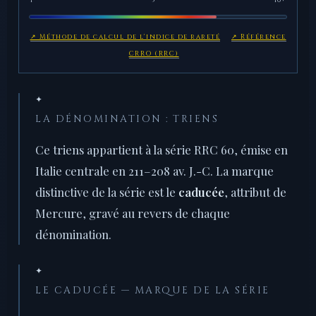
1
5
10+
↗ Méthode de calcul de l'indice de rareté
↗ Référence
CRRO (RRC)
✦
LA DÉNOMINATION : TRIENS
Ce triens appartient à la série RRC 60, émise en
Italie centrale en 211–208 av. J.-C. La marque
distinctive de la série est le
caducée
, attribut de
Mercure, gravé au revers de chaque
dénomination.
✦
LE CADUCÉE — MARQUE DE LA SÉRIE