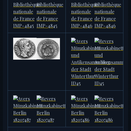
FRANCE
FRANCE
IMP-4843
IMP-4844
3,75 g
3,94 g
BIBLIOTHÈQUE NATIONALE DE
BIBLIOTHÈQUE NATIONALE DE
FRANCE
FRANCE
IMP-4845
IMP-4846
3,82 g
3,71 g
COIN COLLECTION OF
MÜNZKABINETT UND
REGENSBURG UNIVERSITY
ANTIKENSAMMLUNG DER
STADT WINTERTHUR
ID29
ID45
3,71 g · 20 mm
3,72 g · 19 mm