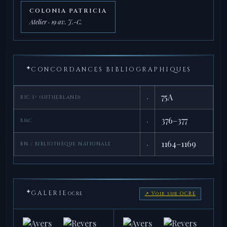
COLONIA PATRICIA
Atelier · 19 av. J.-C.
✦
CONCORDANCES BIBLIOGRAPHIQUES
·
75A
RIC I² (SUTHERLAND)
·
376–377
BMC
·
1164–1169
BN / BIBLIOTHÈQUE NATIONALE
✦
GALERIE
OCRE
↗ Voir sur OCRE