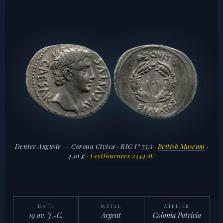
Denier Auguste — Corona Civica · RIC I² 75A ·
British Museum
·
4,01 g ·
LesDioscures 2344AU
DATE
MÉTAL
ATELIER
19 av. J.-C.
Argent
Colonia Patricia