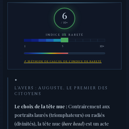
6
/ 10+
INDICE DE RARETÉ
1
5
10+
↗ Méthode de calcul de l'indice de rareté
✦
L'AVERS : AUGUSTE, LE PREMIER DES
CITOYENS
Le choix de la tête nue :
Contrairement aux
portraits laurés (triomphateurs) ou radiés
(divinités), la tête nue (
bare head
) est un acte