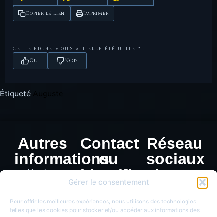
1865,0809.4
référence, 4,01 g.
Copier le lien
Imprimer
CETTE FICHE VOUS A-T-ELLE ÉTÉ UTILE ?
Oui
Non
Étiqueté
Auguste
Autres
Contact
Réseau
informations
ou
sociaux
Identification
Mentions
Gérer le consentement
légales
de
Politique de
monnaie
Pour offrir les meilleures expériences, nous utilisons des technologies
confidentialité
telles que les cookies pour stocker et/ou accéder aux informations des