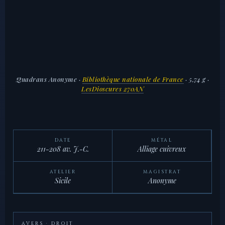
Quadrans Anonyme
·
Bibliothèque nationale de France
· 5,74 g ·
LesDioscures 270AN
DATE
MÉTAL
211-208 av. J.-C.
Alliage cuivreux
ATELIER
MAGISTRAT
Sicile
Anonyme
AVERS · DROIT