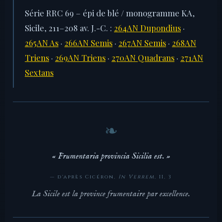
Série RRC 69 – épi de blé / monogramme KA,
Sicile, 211–208 av. J.-C. :
264AN Dupondius
·
265AN As
·
266AN Semis
·
267AN Semis
·
268AN
Triens
·
269AN Triens
·
270AN Quadrans
·
271AN
Sextans
« Frumentaria provincia Sicilia est. »
— d'après Cicéron,
In Verrem
, II, 3
La Sicile est la province frumentaire par excellence.