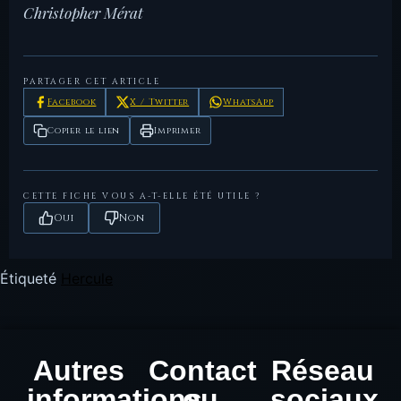
Christopher Mérat
Burnett,
Coinage in the Roman
, Seaby, Londres,
LesDioscures —
— Fiche de référence du
A.,
World
1987.
270AN
site.
PARTAGER CET ARTICLE
Facebook
X / Twitter
WhatsApp
Copier le lien
Imprimer
CETTE FICHE VOUS A-T-ELLE ÉTÉ UTILE ?
Oui
Non
Étiqueté
Hercule
Autres
Contact
Réseau
informations
ou
sociaux