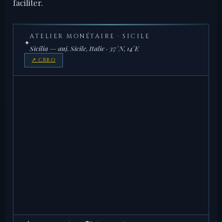
faciliter.
ATELIER MONÉTAIRE · SICILE
✦
Sicilia — auj. Sicile, Italie · 37°N, 14°E
↗ CRRO