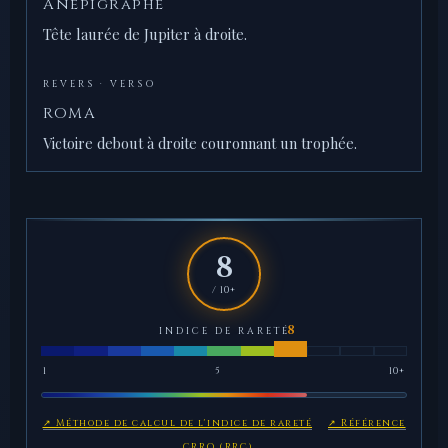
Anépigraphe
Tête laurée de Jupiter à droite.
REVERS · VERSO
ROMA
Victoire debout à droite couronnant un trophée.
8
/ 10+
INDICE DE RARETÉ
1
5
10+
↗ Méthode de calcul de l'indice de rareté
↗ Référence
CRRO (RRC)