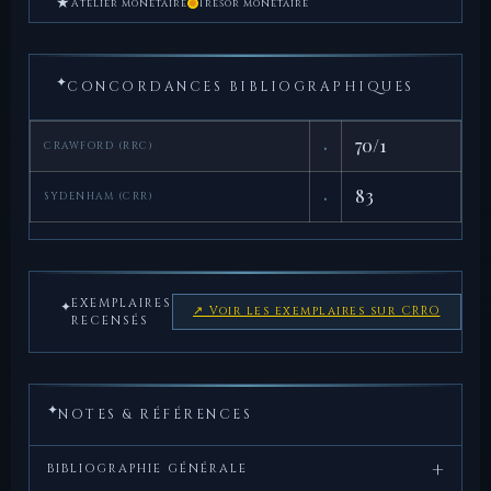
★
Atelier monétaire
Trésor monétaire
✦
CONCORDANCES BIBLIOGRAPHIQUES
·
70/1
CRAWFORD (RRC)
·
83
SYDENHAM (CRR)
EXEMPLAIRES
✦
↗ Voir les exemplaires sur CRRO
RECENSÉS
✦
NOTES & RÉFÉRENCES
+
BIBLIOGRAPHIE GÉNÉRALE