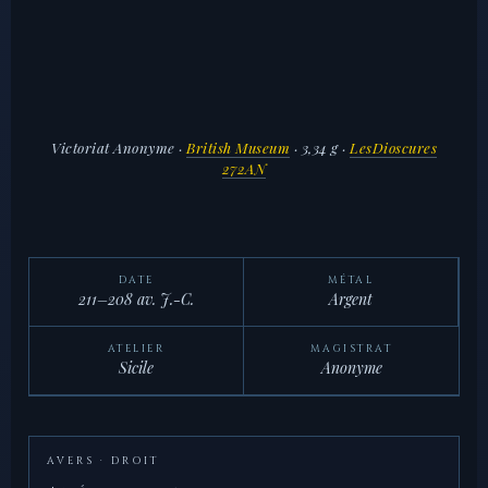
Victoriat Anonyme
·
British Museum
· 3,34 g ·
LesDioscures
272AN
DATE
MÉTAL
211–208 av. J.-C.
Argent
ATELIER
MAGISTRAT
Sicile
Anonyme
AVERS · DROIT