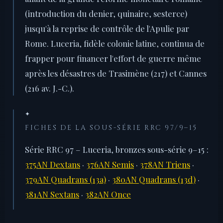
(introduction du denier, quinaire, sesterce)
jusqu'à la reprise de contrôle de l'Apulie par
Rome. Luceria, fidèle colonie latine, continua de
frapper pour financer l'effort de guerre même
après les désastres de Trasimène (217) et Cannes
(216 av. J.-C.).
✦
FICHES DE LA SOUS-SÉRIE RRC 97/9–15
Série RRC 97 – Luceria, bronzes sous-série 9–15 :
375AN Dextans
·
376AN Semis
·
378AN Triens
·
379AN Quadrans (13a)
·
380AN Quadrans (13d)
·
381AN Sextans
·
382AN Once