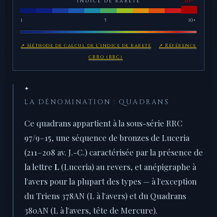
INDICE DE RARETÉ
1
5
10+
↗ Méthode de calcul de l'indice de rareté
↗ Référence
CRRO (RRC)
✦
LA DÉNOMINATION : QUADRANS
Ce quadrans appartient à la sous-série RRC
97/9–15, une séquence de bronzes de Luceria
(211–208 av. J.-C.) caractérisée par la présence de
la lettre
L
(Luceria) au revers, et anépigraphe à
l'avers pour la plupart des types — à l'exception
du Triens 378AN (L à l'avers) et du Quadrans
380AN (L à l'avers, tête de Mercure).