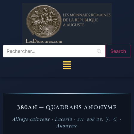
380AN —
QUADRANS ANONYME
Alliage cuivreux · Luceria · 211-208 av. J.-C. ·
Anonyme