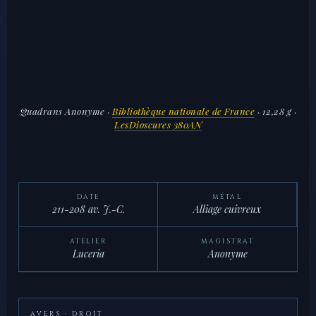
Quadrans Anonyme
·
Bibliothèque nationale de France
· 12,28 g ·
LesDioscures 380AN
DATE
MÉTAL
211-208 av. J.-C.
Alliage cuivreux
ATELIER
MAGISTRAT
Luceria
Anonyme
AVERS · DROIT