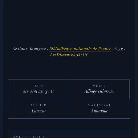
Sextans Anonyme
·
Bibliothèque nationale de France
· 6,5 g ·
LesDioscures 381AN
DATE
MÉTAL
211-208 av. J.-C.
Alliage cuivreux
ATELIER
MAGISTRAT
Luceria
Anonyme
AVERS · DROIT