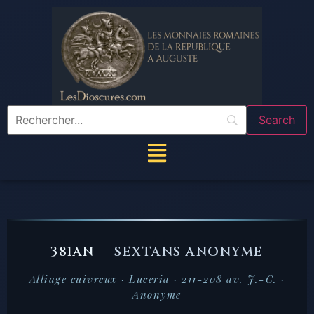
381AN —
SEXTANS ANONYME
Alliage cuivreux · Luceria · 211-208 av. J.-C. ·
Anonyme