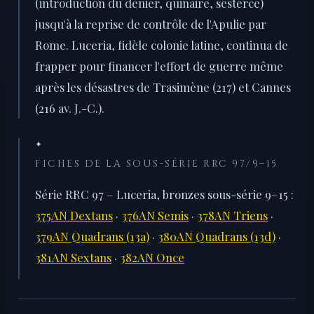
(introduction du denier, quinaire, sesterce)
jusqu'à la reprise de contrôle de l'Apulie par
Rome. Luceria, fidèle colonie latine, continua de
frapper pour financer l'effort de guerre même
après les désastres de Trasimène (217) et Cannes
(216 av. J.-C.).
✦
FICHES DE LA SOUS-SÉRIE RRC 97/9–15
Série RRC 97 – Luceria, bronzes sous-série 9–15 :
375AN Dextans
·
376AN Semis
·
378AN Triens
·
379AN Quadrans (13a)
·
380AN Quadrans (13d)
·
381AN Sextans
·
382AN Once