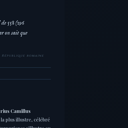
 de 558 (196
ar on sait que
a République romaine
rius Camillus
la plus illustre, célébré
urpuriones s'illustre au