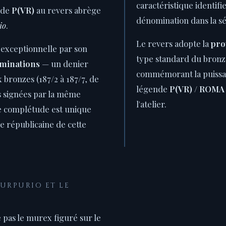
caractéristique identifi
ende
P(VR)
au revers abrège
dénomination dans la sé
io
.
Le revers adopte la
pro
 exceptionnelle par son
type standard du bronz
minations
— un denier
commémorant la puissa
x bronzes (187/2 à 187/7, de
légende
P(VR) / ROMA
es signées par la même
l'atelier.
e complétude est unique
e républicaine de cette
URPURIO ET LE
e pas le murex figuré sur le