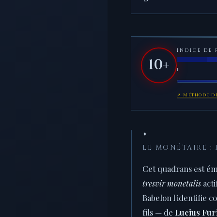
INDICE DE 
10+
1
↗ Méthode de
✦
LE MONÉTAIRE :
Cet quadrans est ém
tresvir monetalis
acti
Babelon l'identifie c
fils — de
Lucius Fur