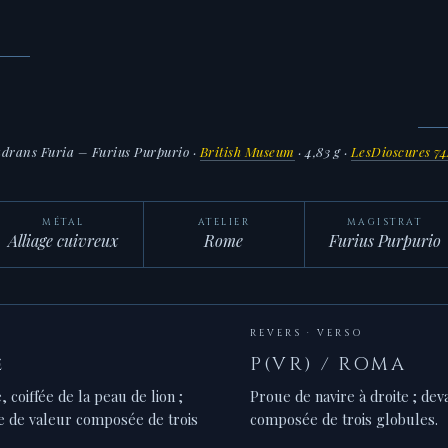
drans Furia – Furius Purpurio
·
British Museum
· 4,83 g ·
LesDioscures 7
MÉTAL
ATELIER
MAGISTRAT
Alliage cuivreux
Rome
Furius Purpurio
REVERS · VERSO
e
P(VR) / ROMA
, coiffée de la peau de lion ;
Proue de navire à droite ; de
 de valeur composée de trois
composée de trois globules.