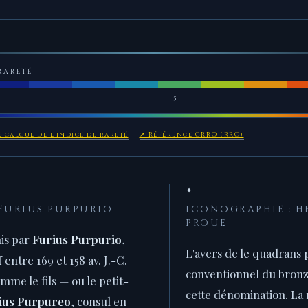
RARETÉ
5
 calcul de l'indice de rareté
↗ Référence CRRO (RRC)
✦
 FURIUS PURPURIO
ICONOGRAPHIE : H
PROUE
is par
Furius Purpurio
,
L'avers de le quadrans 
f entre 169 et 158 av. J.-C.
conventionnel du bronz
omme le fils — ou le petit-
cette dénomination. La
ius Purpureo
, consul en