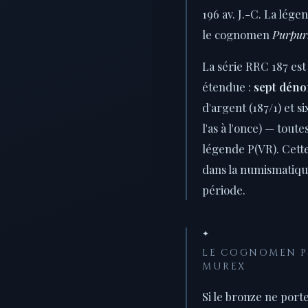
196 av. J.-C. La lég
le cognomen
Purpur
La série RRC 187 est
étendue :
sept déno
d'argent (187/1) et si
l'as à l'once) — tout
légende P(VR). Cett
dans la numismatiqu
période.
✦
LE COGNOMEN P
MUREX
Si le bronze ne port