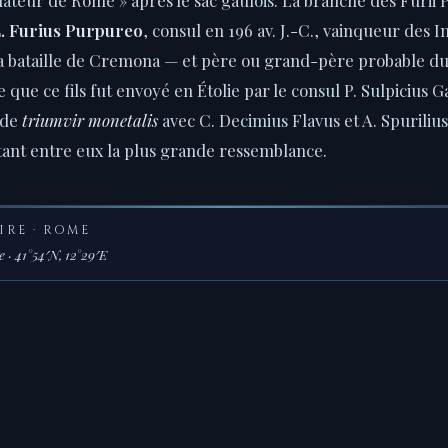
. Furius Purpureo
, consul en 196 av. J.-C., vainqueur des 
 la bataille de Cremona — et père ou grand-père probable d
 que ce fils fut envoyé en Étolie par le consul P. Sulpicius Ga
 de
triumvir monetalis
avec C. Decimius Flavus et A. Spurilius
tant entre eux la plus grande ressemblance.
IRE · ROME
 · 41°54′N, 12°29′E