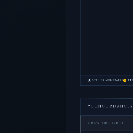
★
Atelier monétaire
Tré
✦
CONCORDANCES 
CRAWFORD (RRC)