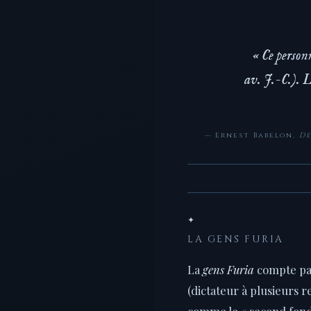
« Ce person
av. J.-C.). L
— Ernest Babelon,
De
✦
LA GENS FURIA
La
gens Furia
compte par
(dictateur à plusieurs r
comme le « second fonda