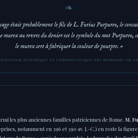
nage était probablement le fils de L. Furius Purpureo, le consul
e murex au revers du denier est le symbole du mot Purpureo, c
le murex sert à fabriquer la couleur de pourpre. »
scription historique et chronologique des monnaies de l
mi les plus anciennes familles patriciennes de Rome.
M. Fu
eprises, notamment en 396 et 390 av. J.-C.) en reste la figure 
teur de Rome » après le sac gaulois. La branche des Furii P