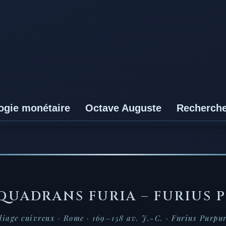
ogie monétaire
Octave Auguste
Recherch
QUADRANS FURIA – FURIUS 
liage cuivreux · Rome · 169–158 av. J.-C. · Furius Purpu