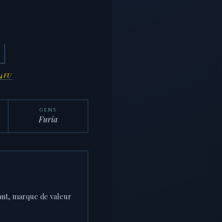
44FU
GENS
Furia
vant, marque de valeur