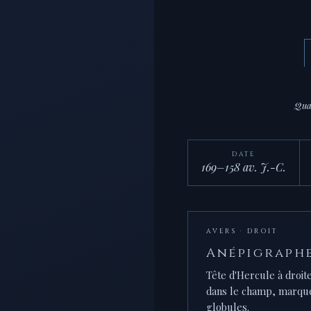
Qua
DATE
169–158 av. J.-C.
AVERS · DROIT
Anépigraph
Tête d'Hercule à droite
dans le champ, marque
globules.