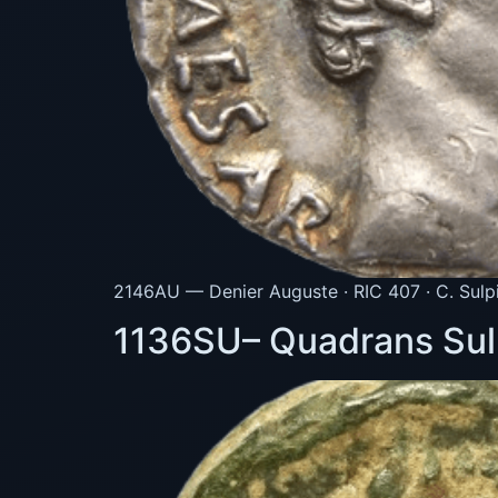
2146AU — Denier Auguste · RIC 407 · C. Sulpi
1136SU– Quadrans Sulp