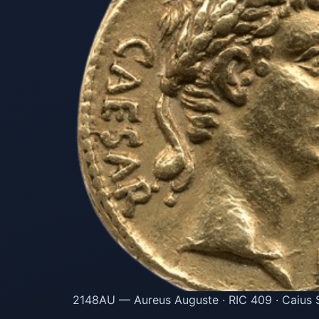
2148AU — Aureus Auguste · RIC 409 · Caius Su