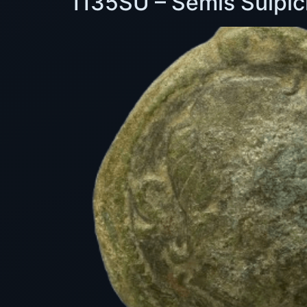
1135SU – Semis Sulpici