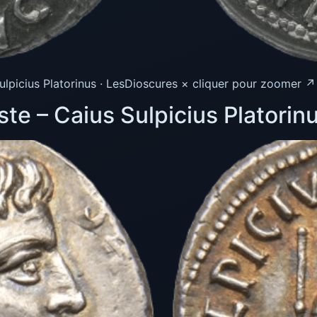
lpicius Platorinus · LesDioscures × cliquer pour zoomer ↗
e – Caius Sulpicius Platorin