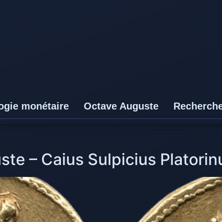
ogie monétaire
Octave Auguste
Recherch
te – Caius Sulpicius Platorin