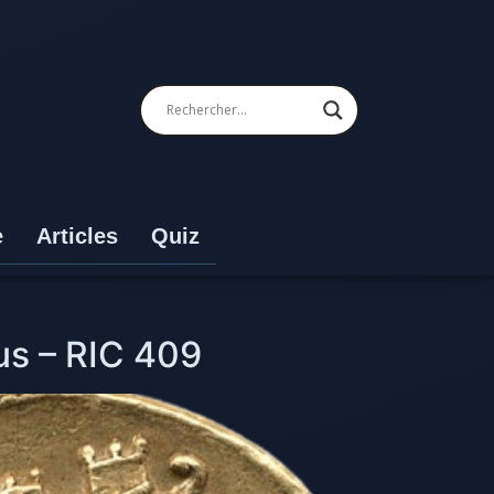
e
Articles
Quiz
us – RIC 409