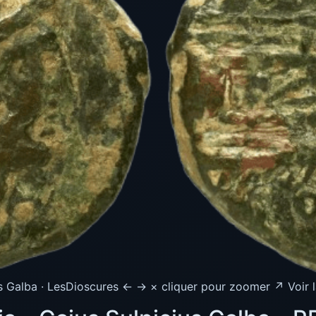
s Galba · LesDioscures ← → × cliquer pour zoomer ↗ Voir l