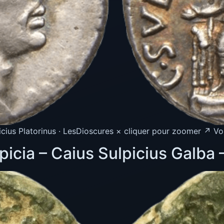
cius Platorinus · LesDioscures × cliquer pour zoomer ↗ Vo
icia – Caius Sulpicius Galba