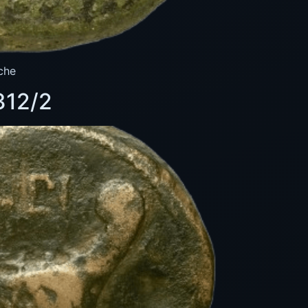
che
312/2