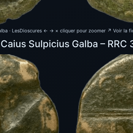
lba · LesDioscures ← → × cliquer pour zoomer ↗ Voir la fi
 Caius Sulpicius Galba – RRC 