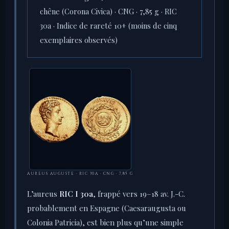
chêne (Corona Civica) · CNG · 7,85 g · RIC
30a · Indice de rareté 10+ (moins de cinq
exemplaires observés)
AUREUS AUGUSTE · RIC 30A · CNG · 7,85 G
L’aureus
RIC I 30a
, frappé vers 19–18 av. J.-C.
probablement en Espagne (Caesaraugusta ou
Colonia Patricia), est bien plus qu’une simple