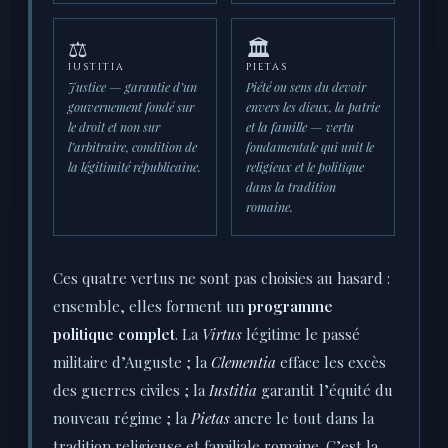
⚖️
🏛️
IUSTITIA
PIETAS
Justice — garantie d’un
Piété ou sens du devoir
gouvernement fondé sur
envers les dieux, la patrie
le droit et non sur
et la famille — vertu
l’arbitraire, condition de
fondamentale qui unit le
la légitimité républicaine.
religieux et le politique
dans la tradition
romaine.
Ces quatre vertus ne sont pas choisies au hasard :
ensemble, elles forment un
programme
politique complet
. La
Virtus
légitime le passé
militaire d’Auguste ; la
Clementia
efface les excès
des guerres civiles ; la
Iustitia
garantit l’équité du
nouveau régime ; la
Pietas
ancre le tout dans la
tradition religieuse et familiale romaine. C’est la