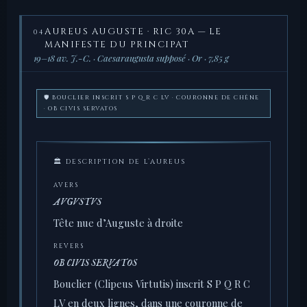
AUREUS AUGUSTE · RIC 30A — LE
04
MANIFESTE DU PRINCIPAT
19–18 av. J.-C. · Caesaraugusta supposé · Or · 7,85 g
🛡️ BOUCLIER INSCRIT S P Q R C LV · COURONNE DE CHÊNE
· OB CIVIS SERVATOS
🏛 DESCRIPTION DE L’AUREUS
AVERS
AVGVSTVS
Tête nue d’Auguste à droite
REVERS
OB CIVIS SERVATOS
Bouclier (Clipeus Virtutis) inscrit S P Q R C
LV en deux lignes, dans une couronne de