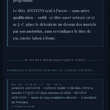
programme.
Le titre
AVGVSTVS
seul à l’avers — sans autre
qualification — suffit : ce titre sacré octroyé en 27
av. J.-C. place le détenteur au-dessus des mortels
par son
auctoritas
, sans revendiquer le titre de
roi, encore tabou à Rome.
✦ FICHES NUMISMATIQUES LIÉES
MONNAIES D’AUGUSTE PORTANT LE CLIPEUS VIRTUTIS
RIC 30A · 19–18 AV. J.-C. · OR · 7,85 G
AUREUS AUGUSTE · CLIPEUS DANS CORONA CIVICA
Bouclier S P Q R C LV dans couronne de chêne / OB CIVIS
SERVATOS — moins de cinq exemplaires observés — le manifeste
du Principat.
→ VOIR LA FICHE