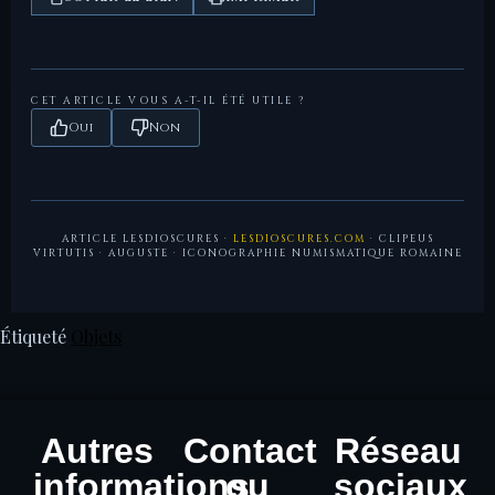
référence)
2023) — Analyse iconographique du programme visuel
augustéen.
Mattingly, H. & Sydenham, E.A.,
Roman Imperial
Coinage
, vol. I (Auguste), Spink, Londres — RIC 30a &
CET ARTICLE VOUS A-T-IL ÉTÉ UTILE ?
94.
Oui
Non
ARTICLE LESDIOSCURES ·
LESDIOSCURES.COM
· CLIPEUS
VIRTUTIS · AUGUSTE · ICONOGRAPHIE NUMISMATIQUE ROMAINE
Étiqueté
Objets
Autres
Contact
Réseau
informations
ou
sociaux