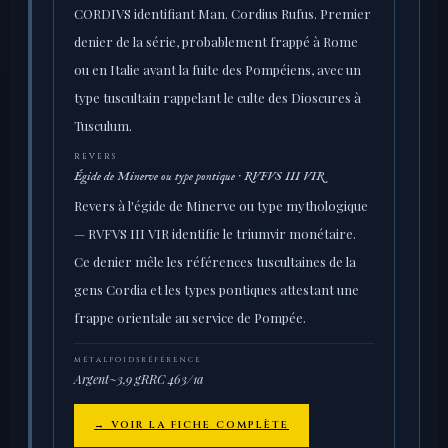
CORDIVS identifiant Man. Cordius Rufus. Premier
denier de la série, probablement frappé à Rome
ou en Italie avant la fuite des Pompéiens, avec un
type tuscultain rappelant le culte des Dioscures à
Tusculum.
REVERS
Égide de Minerve ou type pontique · RVFVS III VIR
Revers à l'égide de Minerve ou type mythologique
— RVFVS III VIR identifie le triumvir monétaire.
Ce denier mêle les références tuscultaines de la
gens Cordia et les types pontiques attestant une
frappe orientale au service de Pompée.
MÉTAL
POIDS
RÉFÉRENCE
Argent
~3,9 g
RRC 463/1a
→ VOIR LA FICHE COMPLÈTE