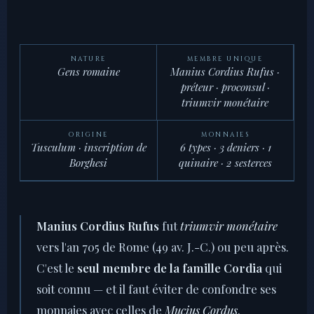
NATURE
MEMBRE UNIQUE
Gens romaine
Manius Cordius Rufus ·
préteur · proconsul ·
triumvir monétaire
ORIGINE
MONNAIES
Tusculum · inscription de
6 types · 3 deniers · 1
Borghesi
quinaire · 2 sesterces
Manius Cordius Rufus
fut
triumvir monétaire
vers l'an 705 de Rome (49 av. J.-C.) ou peu après.
C'est le
seul membre de la famille Cordia
qui
soit connu — et il faut éviter de confondre ses
monnaies avec celles de
Mucius Cordus
.