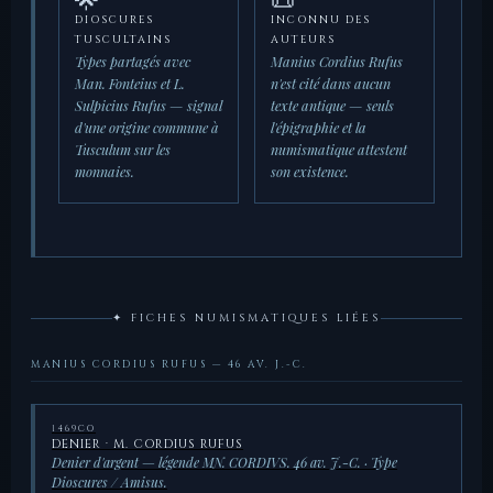
DIOSCURES
INCONNU DES
TUSCULTAINS
AUTEURS
Types partagés avec
Manius Cordius Rufus
Man. Fonteius et L.
n'est cité dans aucun
Sulpicius Rufus — signal
texte antique — seuls
d'une origine commune à
l'épigraphie et la
Tusculum sur les
numismatique attestent
monnaies.
son existence.
✦ FICHES NUMISMATIQUES LIÉES
MANIUS CORDIUS RUFUS — 46 AV. J.-C.
1469CO
DENIER · M. CORDIUS RUFUS
Denier d'argent — légende MN. CORDIVS. 46 av. J.-C. · Type
Dioscures / Amisus.