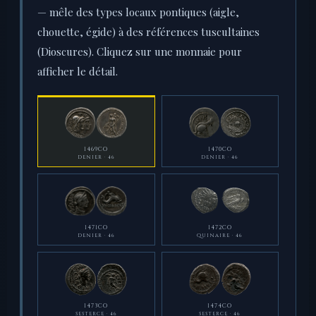
— mêle des types locaux pontiques (aigle,
chouette, égide) à des références tuscultaines
(Dioscures). Cliquez sur une monnaie pour
afficher le détail.
1469CO
1470CO
DENIER · 46
DENIER · 46
1471CO
1472CO
DENIER · 46
QUINAIRE · 46
1473CO
1474CO
SESTERCE · 46
SESTERCE · 46