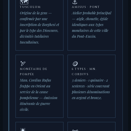
🗺️
⚓
TUSCULUM
AMISUS · PONT
Origine de la gens —
Atelier probable principal
confirmée par une
— aigle, chouette, égide
inscription de Borghesi et
identiques aux types
par le type des Dioscures,
monétaires de cette ville
divinités tutélaires
du Pont-Euxin.
tuscultaines.
🏹
🪙
MONÉTAIRE DE
6 TYPES · MN.
POMPÉE
CORDIVS
Man. Cordius Rufus
3 deniers · 1 quinaire · 2
frappe en Orient au
sesterces · série couvrant
service de la cause
plusieurs dénominations
pompéienne — émission
en argent et bronze.
itinérante de guerre
civile.
🌟
📜