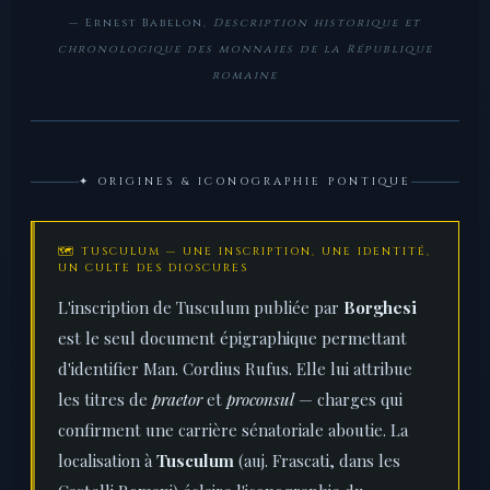
— Ernest Babelon,
Description historique et
chronologique des monnaies de la République
romaine
✦ ORIGINES & ICONOGRAPHIE PONTIQUE
🗺️ TUSCULUM — UNE INSCRIPTION, UNE IDENTITÉ,
UN CULTE DES DIOSCURES
L'inscription de Tusculum publiée par
Borghesi
est le seul document épigraphique permettant
d'identifier Man. Cordius Rufus. Elle lui attribue
les titres de
praetor
et
proconsul
— charges qui
confirment une carrière sénatoriale aboutie. La
localisation à
Tusculum
(auj. Frascati, dans les