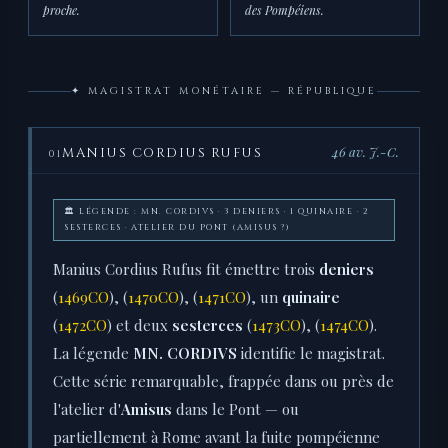
proche.
des Pompéiens.
✦ MAGISTRAT MONÉTAIRE — RÉPUBLIQUE
46 av. J.-C.
MANIUS CORDIUS RUFUS
01
🏛 LÉGENDE : MN. CORDIVS · 3 DENIERS · 1 QUINAIRE · 2
SESTERCES · ATELIER DU PONT (AMISUS ?)
Manius Cordius Rufus fit émettre trois
deniers
(
1469CO
), (
1470CO
), (
1471CO
), un
quinaire
(
1472CO
) et deux
sesterces
(
1473CO
), (
1474CO
).
La légende
MN. CORDIVS
identifie le magistrat.
Cette série remarquable, frappée dans ou près de
l'atelier d'
Amisus
dans le Pont — ou
partiellement à Rome avant la fuite pompéienne