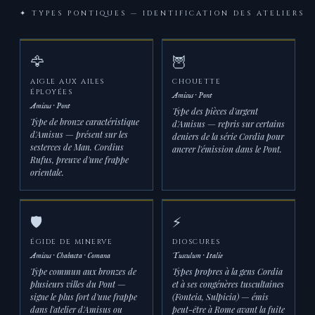
✦ TYPES PONTIQUES — IDENTIFICATION DES ATELIERS
🦅
🦉
AIGLE AUX AILES
CHOUETTE
ÉPLOYÉES
Amisus · Pont
Amisus · Pont
Type des pièces d'argent
Type de bronze caractéristique
d'Amisus — repris sur certains
d'Amisus — présent sur les
deniers de la série Cordia pour
sesterces de Man. Cordius
ancrer l'émission dans le Pont.
Rufus, preuve d'une frappe
orientale.
🛡️
⚡
ÉGIDE DE MINERVE
DIOSCURES
Amisus · Chabacta · Comana
Tusculum · Italie
Type commun aux bronzes de
Types propres à la gens Cordia
plusieurs villes du Pont —
et à ses congénères tuscultaines
signe le plus fort d'une frappe
(Fonteia, Sulpicia) — émis
dans l'atelier d'Amisus ou
peut-être à Rome avant la fuite