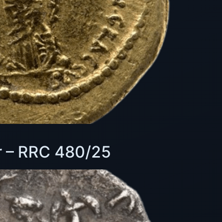
er – RRC 480/25