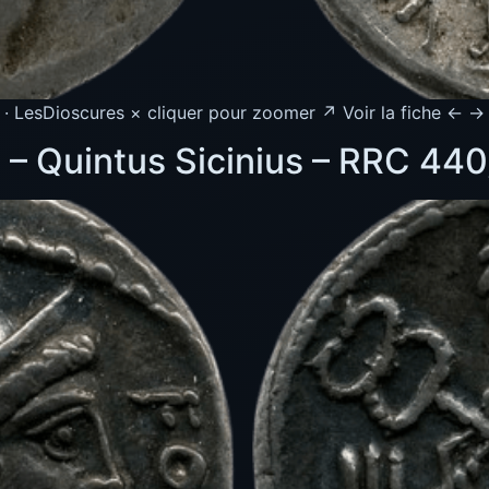
· LesDioscures × cliquer pour zoomer ↗ Voir la fiche ← →
a – Quintus Sicinius – RRC 440