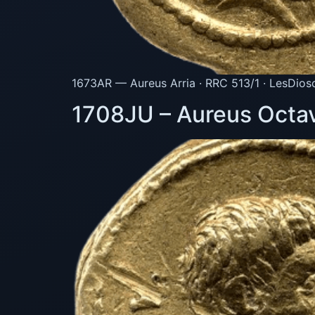
1673AR — Aureus Arria · RRC 513/1 · LesDios
1708JU – Aureus Octav