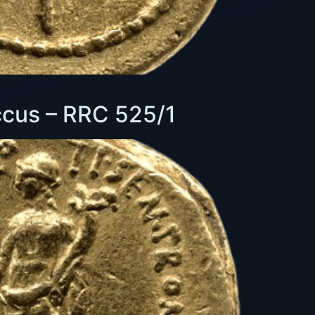
ccus – RRC 525/1