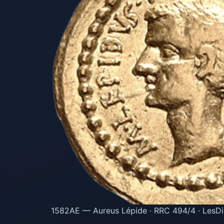
1582AE — Aureus Lépide · RRC 494/4 · LesDi