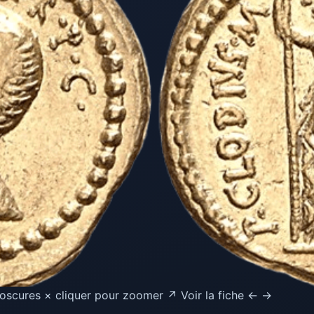
oscures × cliquer pour zoomer ↗ Voir la fiche ← →