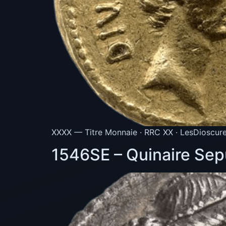
XXXX — Titre Monnaie · RRC XX · LesDioscure
1546SE – Quinaire Sepu