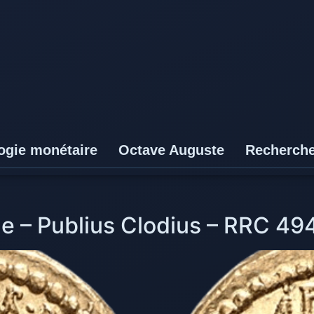
ogie monétaire
Octave Auguste
Recherch
e – Publius Clodius – RRC 49