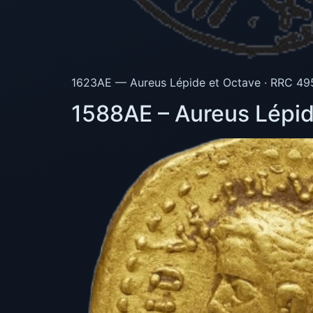
1623AE — Aureus Lépide et Octave · RRC 495/
1588AE – Aureus Lépid