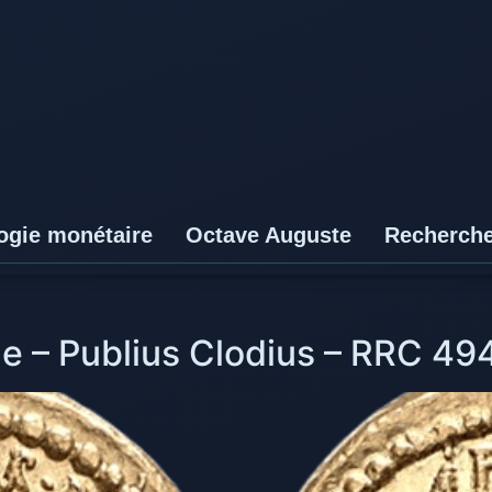
ogie monétaire
Octave Auguste
Recherch
e – Publius Clodius – RRC 49