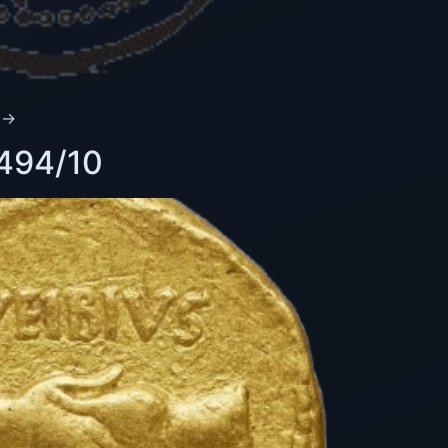
 →
 494/10