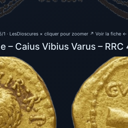
1 · LesDioscures × cliquer pour zoomer ↗ Voir la fiche ←
e – Caius Vibius Varus – RRC