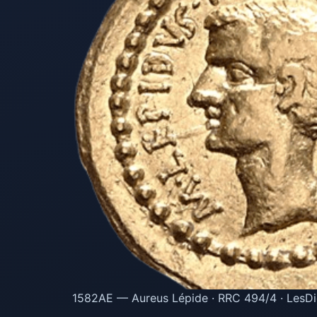
1582AE — Aureus Lépide · RRC 494/4 · LesDi