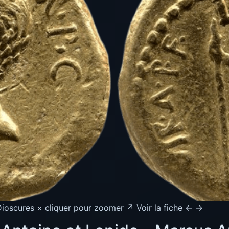
ioscures × cliquer pour zoomer ↗ Voir la fiche ← →