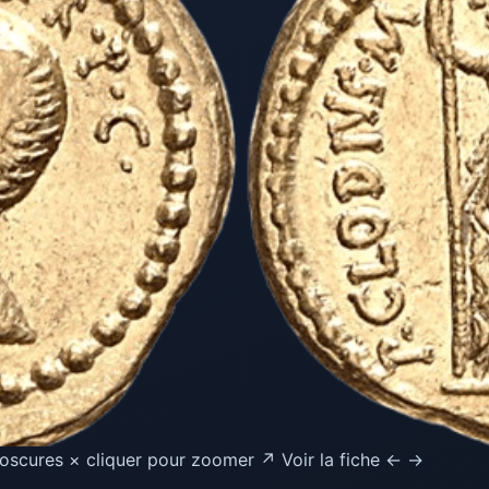
oscures × cliquer pour zoomer ↗ Voir la fiche ← →