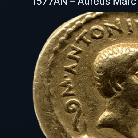
1577AN – Aureus Marc 