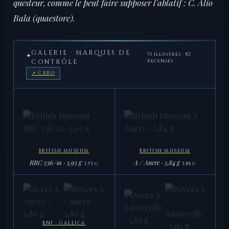
questeur, comme le peut faire supposer l'ablatif : C. Alio
Bala (quaestore).
GALERIE · MARQUES DE
51 illustrés · 82
✦
CONTRÔLE
recensés
↗ CRRO
BRITISH MUSEUM
BRITISH MUSEUM
RRC 336/1a · 3,93 g
A / Ancre · 3,84 g
3,93 g
3,84 g
BRITISH MUSEUM
BRITISH MUSEUM
RRC 336/1a · 3,93 g
A / Ancre · 3,84 g
3,93 g
3,84 g
BNF · GALLICA