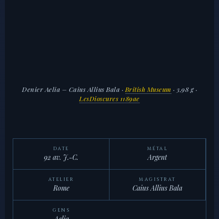
Denier Aelia – Caius Allius Bala
·
British Museum
· 3,98 g ·
LesDioscures 1189ae
DATE
MÉTAL
92 av. J.-C.
Argent
ATELIER
MAGISTRAT
Rome
Caius Allius Bala
GENS
Aelia