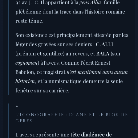
92 av. J.-C. Il appartient à la
gens Allia
, famille
plébéienne dont la trace dans l'histoire romaine
reste ténue.
Son existence est principalement attestée par les
légendes gravées sur ses deniers :
C. ALLI
(prénom et gentilice) au revers, et
BALA
(son
cognomen
) à l'avers. Comme l'écrit Ernest
Babelon, ce magistrat
n'est mentionné dans aucun
historien
, et la numismatique demeure la seule
fenêtre sur sa carrière.
✦
L'ICONOGRAPHIE : DIANE ET LE BIGE DE
CERFS
L'avers représente une
tête diadémée de