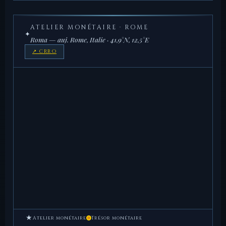
3,87 g
3,93 g
ATELIER MONÉTAIRE · ROME
✦
Roma — auj. Rome, Italie · 41,9°N, 12,5°E
↗ CRRO
★
Atelier monétaire
Trésor monétaire