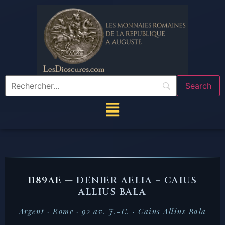
1189AE —
DENIER AELIA – CAIUS
ALLIUS BALA
Argent · Rome · 92 av. J.-C. · Caius Allius Bala