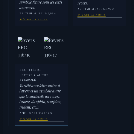
symbole figure sous les cerfs
revers.
au revers.
BRITISH MUSEUM
3,92 g
BRITISH MUSEUM
3,93 g
↗ Voir la fiche
↗ Voir la fiche
RRC 336/1C
Lettre + autre
symbole
Variété avec lettre latine à
l'avers et un symbole autre
que la sauterelle au revers
(ancre, dauphin, scorpion,
trident, etc.).
BNF · GALLICA
3,95 g
↗ Voir la fiche