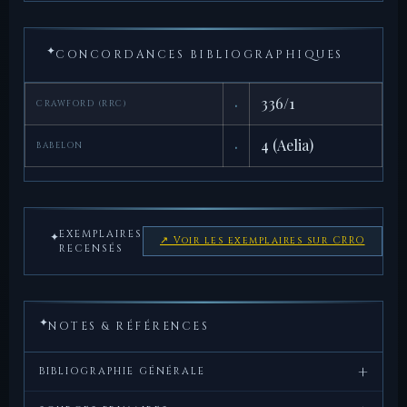
✦
CONCORDANCES BIBLIOGRAPHIQUES
·
336/1
CRAWFORD (RRC)
·
4 (Aelia)
BABELON
EXEMPLAIRES
✦
↗ Voir les exemplaires sur CRRO
RECENSÉS
✦
NOTES & RÉFÉRENCES
+
BIBLIOGRAPHIE GÉNÉRALE