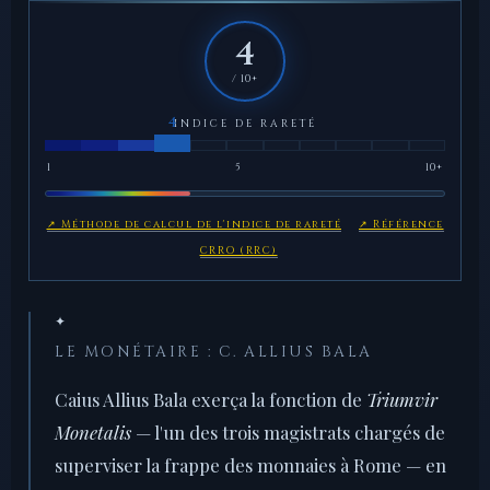
4
/ 10+
INDICE DE RARETÉ
1
5
10+
↗ Méthode de calcul de l'indice de rareté
↗ Référence
CRRO (RRC)
✦
LE MONÉTAIRE : C. ALLIUS BALA
Caius Allius Bala exerça la fonction de
Triumvir
Monetalis
— l'un des trois magistrats chargés de
superviser la frappe des monnaies à Rome — en