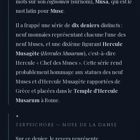
mots sur son
cognomen
(surnom),
Musa
, qui est le
mot latin pour
Muse
.
Il a frappé une série de
dix deniers
distincts :
neuf monnaies représentant chacune l'une des
neuf Muses, et une dixième figurant
Hercule
Musagète
(
Hercules Musarum
), c'est-à-dire
Hercule « Chef des Muses ». Cette série rend
probablement hommage aux statues des neuf
Muses et d'Hercule Musagète rapportées de
Grèce et placées dans le
Temple d'Hercule
Musarum
à Rome.
✦
TERPSICHORE — MUSE DE LA DANSE
Sur ce denier, le revers représente