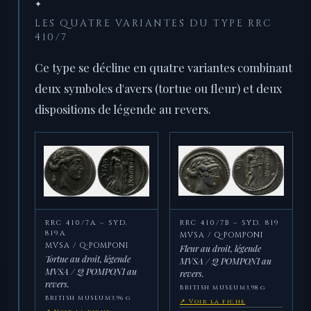
✦
LES QUATRE VARIANTES DU TYPE RRC
410/7
Ce type se décline en quatre variantes combinant
deux symboles d'avers (tortue ou fleur) et deux
dispositions de légende au revers.
RRC 410/7A – SYD.
RRC 410/7B – SYD. 819
819A
MVSA / Q·POMPONI
MVSA / Q·POMPONI
Fleur au droit, légende
Tortue au droit, légende
MVSA / Q POMPONI au
MVSA / Q POMPONI au
revers.
revers.
BRITISH MUSEUM
3,98 g
BRITISH MUSEUM
3,96 g
↗ Voir la fiche