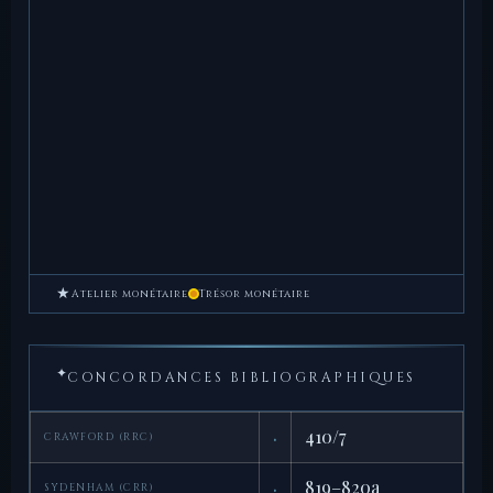
★
Atelier monétaire
Trésor monétaire
✦
CONCORDANCES BIBLIOGRAPHIQUES
·
410/7
CRAWFORD (RRC)
·
819–820a
SYDENHAM (CRR)