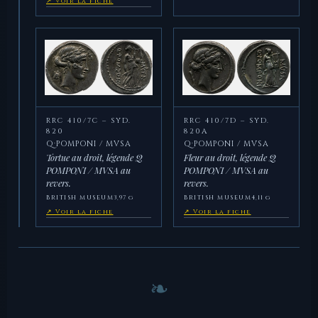
↗ Voir la fiche
RRC 410/7C – SYD.
RRC 410/7D – SYD.
820
820A
Q·POMPONI / MVSA
Q·POMPONI / MVSA
Tortue au droit, légende Q
Fleur au droit, légende Q
POMPONI / MVSA au
POMPONI / MVSA au
revers.
revers.
BRITISH MUSEUM
3,97 g
BRITISH MUSEUM
4,11 g
↗ Voir la fiche
↗ Voir la fiche