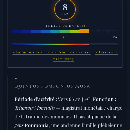
8
/ 10+
INDICE DE RARETÉ
1
5
10+
↗ Méthode de calcul de l'indice de rareté
↗ Référence
CRRO (RRC)
✦
QUINTUS POMPONIUS MUSA
Période d'activité :
Vers 66 av. J.-C.
Fonction :
Triumvir Monetalis
— magistrat monétaire chargé
de la frappe des monnaies. Il faisait partie de la
gens
Pomponia
, une ancienne famille plébéienne