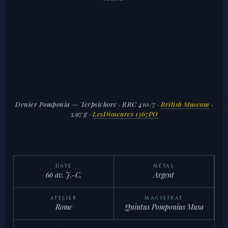
Denier Pomponia — Terpsichore · RRC 410/7
·
British Museum
·
3,97 g ·
LesDioscures 1367PO
DATE
MÉTAL
66 av. J.-C.
Argent
ATELIER
MAGISTRAT
Rome
Quintus Pomponius Musa