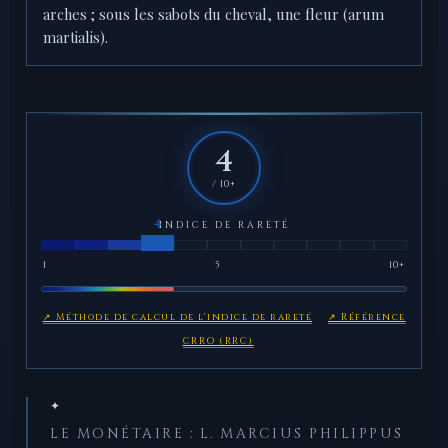
arches ; sous les sabots du cheval, une fleur (arum
martialis).
4
/ 10+
INDICE DE RARETÉ
1
5
10+
↗ Méthode de calcul de l'indice de rareté
↗ Référence
CRRO (RRC)
✦
LE MONÉTAIRE : L. MARCIUS PHILIPPUS