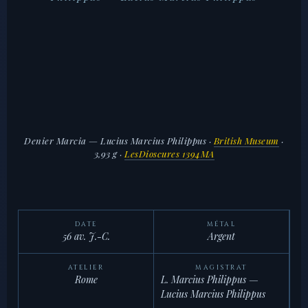
Denier Marcia — Lucius Marcius Philippus
·
British Museum
·
3,93 g ·
LesDioscures 1394MA
DATE
MÉTAL
56 av. J.-C.
Argent
ATELIER
MAGISTRAT
Rome
L. Marcius Philippus —
Lucius Marcius Philippus