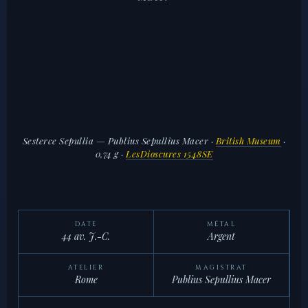
Sesterce Sepullia — Publius Sepullius Macer
·
British Museum
·
0,74 g ·
LesDioscures 1548SE
DATE
MÉTAL
44 av. J.-C.
Argent
ATELIER
MAGISTRAT
Rome
Publius Sepullius Macer