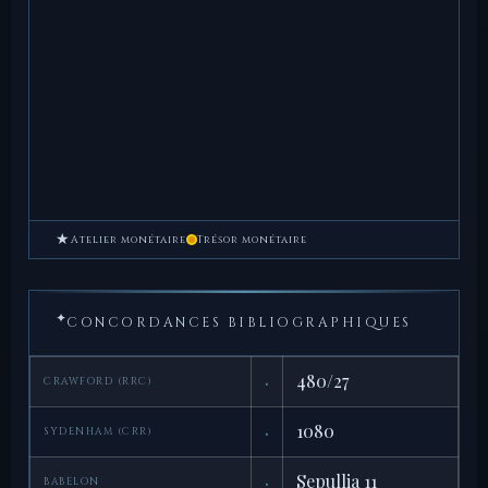
★
Atelier monétaire
Trésor monétaire
✦
CONCORDANCES BIBLIOGRAPHIQUES
·
480/27
CRAWFORD (RRC)
·
1080
SYDENHAM (CRR)
·
Sepullia 11
BABELON