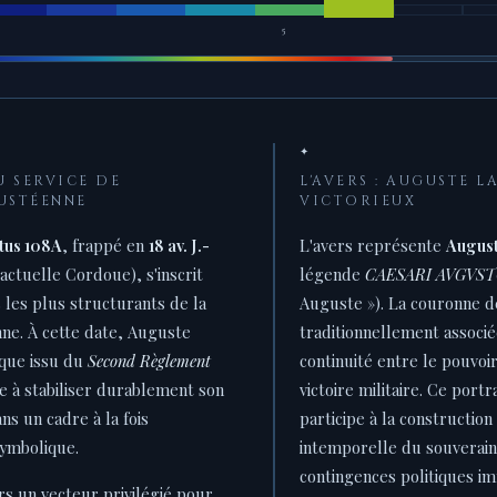
5
✦
 SERVICE DE
L'AVERS : AUGUSTE L
USTÉENNE
VICTORIEUX
tus 108A
, frappé en
18 av. J.-
L'avers représente
August
'actuelle Cordoue), s'inscrit
légende
CAESARI AVGVS
les plus structurants de la
Auguste »). La couronne de
e. À cette date, Auguste
traditionnellement associé
ique issu du
Second Règlement
continuité entre le pouvoir
che à stabiliser durablement son
victoire militaire. Ce portr
ns un cadre à la fois
participe à la constructio
 symbolique.
intemporelle du souverain
contingences politiques i
rs un vecteur privilégié pour