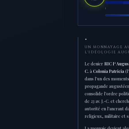
1
✦
UN MONNAYAGE AU
L'IDÉOLOGIE AUG
Le denier
RIC I² Augus
C.
à
Colonia Patricia
(l
dans l'un des moments 
propagande augustéenn
consolide l'ordre polit
de 23 av. J.-C. et cher
autorité en l'ancrant da
religieux, militaire et
La monnaie devient alo