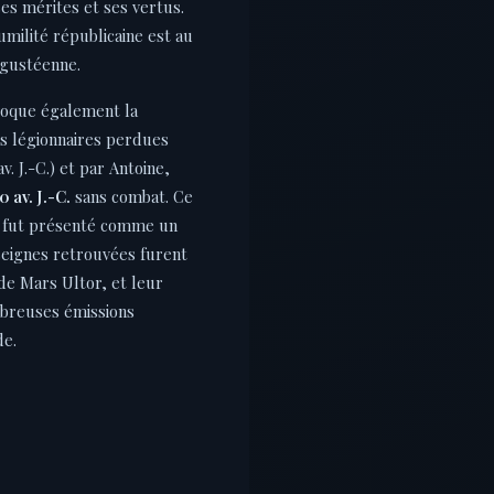
es mérites et ses vertus.
umilité républicaine est au
gustéenne.
évoque également la
s légionnaires perdues
v. J.-C.) et par Antoine,
0 av. J.-C.
sans combat. Ce
 fut présenté comme un
nseignes retrouvées furent
e Mars Ultor, et leur
mbreuses émissions
de.