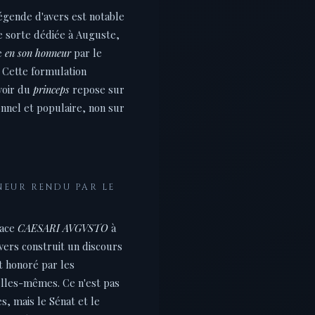
légende d'avers est notable
e sorte dédiée à Auguste,
e
en son honneur
par le
 Cette formulation
voir du
princeps
repose sur
nnel et populaire, non sur
NEUR RENDU PAR LE
cace
CAESARI AVGVSTO
à
vers construit un discours
st honoré par les
 elles-mêmes. Ce n'est pas
es, mais le Sénat et le