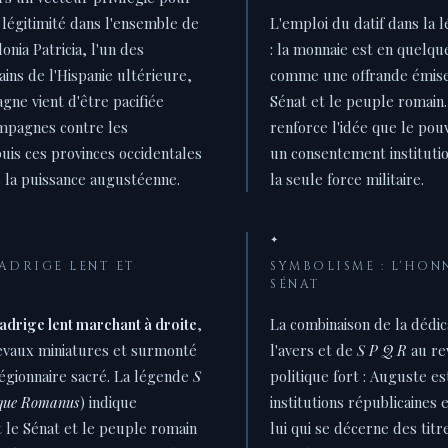
 légitimité dans l'ensemble de
L'emploi du datif dans la 
onia Patricia, l'un des
: la monnaie est en quelqu
ins de l'Hispanie ultérieure,
comme une offrande émis
agne vient d'être pacifiée
Sénat et le peuple romain.
ampagnes contre les
renforce l'idée que le pou
puis ces provinces occidentales
un consentement institutio
 la puissance augustéenne.
la seule force militaire.
✦
UADRIGE LENT ET
SYMBOLISME : L'HON
SÉNAT
adrige lent marchant à droite
,
La combinaison de la dédi
vaux miniatures et surmonté
l'avers et de
S P Q R
au re
légionnaire sacré. La légende
S
politique fort : Auguste e
sque Romanus
) indique
institutions républicaines
t le Sénat et le peuple romain
lui qui se décerne des titr