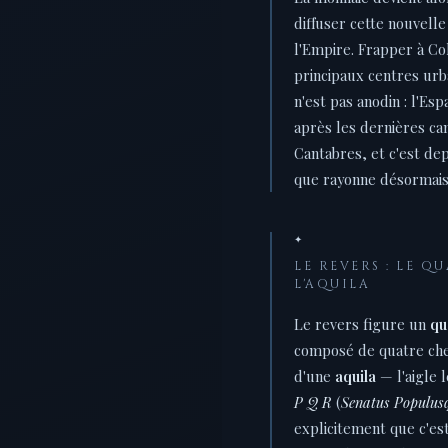
diffuser cette nouvelle
l'Empire. Frapper à Col
principaux centres urba
n'est pas anodin : l'Esp
après les dernières c
Cantabres, et c'est de
que rayonne désormais
✦
LE REVERS : LE Q
L'AQUILA
Le revers figure un
qu
composé de quatre che
d'une
aquila
— l'aigle 
P Q R
(
Senatus Populu
explicitement que c'es