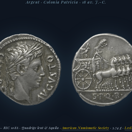
Argent · Colonia Patricia · 18 av. J.-C.
— RIC 108A · Quadrige lent & Aquila ·
American Numismatic Society
· 3,74 g ·
LesD