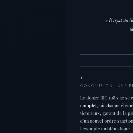
« Il reçut du S
l
✦
CONCLUSION : UNE P
Le denier RIC 108A ne se c
complet
, où chaque éléme
victorieux, garant de la p
d'un nouvel ordre sanctionn
l'exemple emblématique.