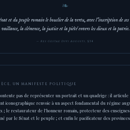
énat et du peuple romain le bouclier de la vertu, avec l'inscription de ses
a vaillance, la clémence, la justice et la piété envers les dieux et la patrie.
—
Res Gestae Divi Augusti
, §34
IÈCE, UN MANIFESTE POLITIQUE
ontente pas de représenter un portrait et un quadrige : il articule
nt iconographique renvoie à un aspect fondamental du régime au
aix ; le restaurateur de l'honneur romain, protecteur des enseignes
é par le Sénat et le peuple ; et enfin le pacificateur des provinces