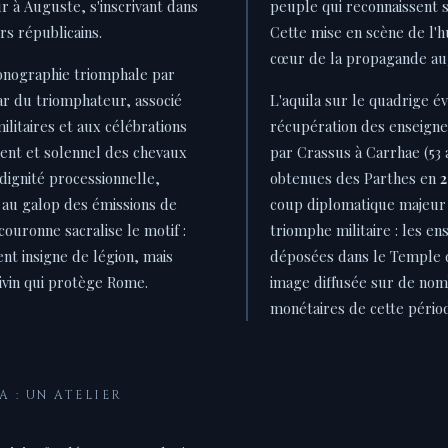
r à Auguste, s'inscrivant dans
peuple qui reconnaissent s
rs républicains.
Cette mise en scène de l'h
cœur de la propagande au
onographie triomphale par
har du triomphateur, associé
L'aquila sur le quadrige 
ilitaires et aux célébrations
récupération des enseigne
s lent et solennel des chevaux
par Crassus à Carrhae (53 a
dignité processionnelle,
obtenues des Parthes en
2
 au galop des émissions de
coup diplomatique majeur
couronne sacralise le motif :
triomphe militaire : les e
nt insigne de légion, mais
déposées dans le Temple d
vin qui protège Rome.
image diffusée sur de no
monétaires de cette pério
 : UN ATELIER