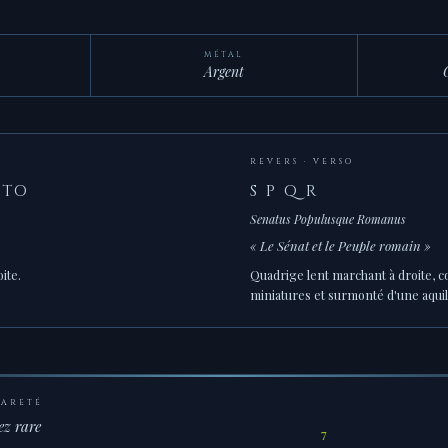
MÉTAL
Argent
REVERS · VERSO
STO
S P Q R
Senatus Populusque Romanus
« Le Sénat et le Peuple romain »
ite.
Quadrige lent marchant à droite, 
miniatures et surmonté d'une aquila
RARETÉ
z rare