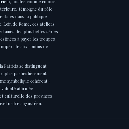
tricia
, fondée comme colonie
térieure, témoigne du rôle
entales dans la politique
 Loin de Rome, ces ateliers
ertaines des plus belles séries
estinées à payer les troupes
ie impériale aux confins de
a Patricia se distinguent
graphie particulièrement
me symbolique cohérent :
 volonté affirmée
 et culturelle des provinces
uvel ordre augustéen.