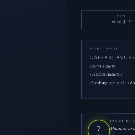
DATE
18 av. J.-C.
AVERS · DROIT
CAESARI AVGV
Caesari Augusto
« À César Auguste »
Tête d'Auguste laurée à dro
INDICE DE 
7
Monnaie asse
/ 10+