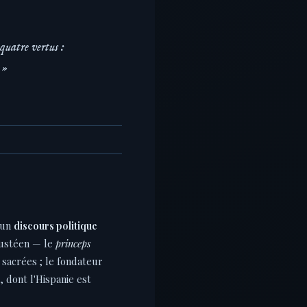
 quatre vertus :
 »
 un
discours politique
gustéen — le
princeps
 sacrées ; le fondateur
, dont l'Hispanie est