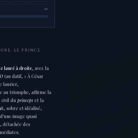
10+
AURÉ, LE PRINCE
e lauré à droite
, avec la
TO
(au datif, « À César
 laurier,
e au triomphe, affirme la
 civil du
princeps
et la
ait, sobre et idéalisé,
n d'une image quasi
, détachée des
mmédiates.