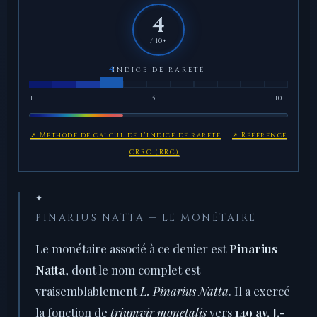
4
/ 10+
INDICE DE RARETÉ
1
5
10+
↗ Méthode de calcul de l'indice de rareté
↗ Référence
CRRO (RRC)
✦
PINARIUS NATTA — LE MONÉTAIRE
Le monétaire associé à ce denier est
Pinarius
Natta
, dont le nom complet est
vraisemblablement
L. Pinarius Natta
. Il a exercé
la fonction de
triumvir monetalis
vers
149 av. J.-