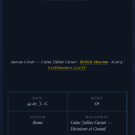
Aureus César — Caius Julius Cæsar
·
British Museum
· 8,06 g ·
LesDioscures 1550JU
DATE
MÉTAL
44 av. J.-C.
Or
ATELIER
MAGISTRAT
Rome
Caius Julius Caesar —
Dictateur et Consul