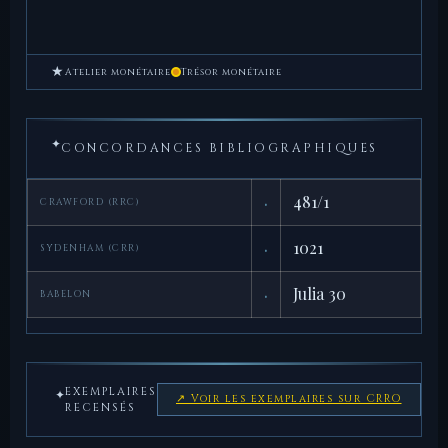
★
Atelier monétaire
Trésor monétaire
✦
CONCORDANCES BIBLIOGRAPHIQUES
·
481/1
CRAWFORD (RRC)
·
1021
SYDENHAM (CRR)
·
Julia 30
BABELON
EXEMPLAIRES
✦
↗ Voir les exemplaires sur CRRO
RECENSÉS