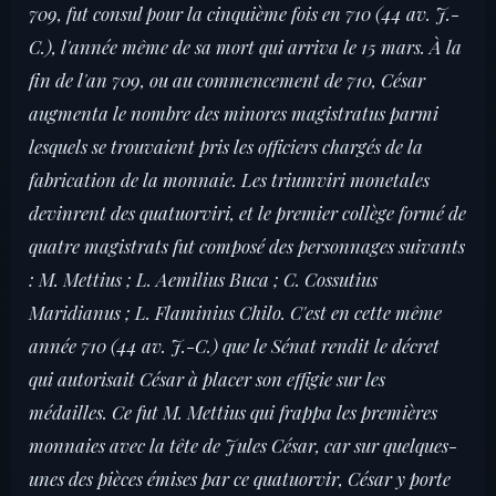
709, fut consul pour la cinquième fois en 710 (44 av. J.-
C.), l'année même de sa mort qui arriva le 15 mars. À la
fin de l'an 709, ou au commencement de 710, César
augmenta le nombre des minores magistratus parmi
lesquels se trouvaient pris les officiers chargés de la
fabrication de la monnaie. Les triumviri monetales
devinrent des quatuorviri, et le premier collège formé de
quatre magistrats fut composé des personnages suivants
: M. Mettius ; L. Aemilius Buca ; C. Cossutius
Maridianus ; L. Flaminius Chilo. C'est en cette même
année 710 (44 av. J.-C.) que le Sénat rendit le décret
qui autorisait César à placer son effigie sur les
médailles. Ce fut M. Mettius qui frappa les premières
monnaies avec la tête de Jules César, car sur quelques-
unes des pièces émises par ce quatuorvir, César y porte