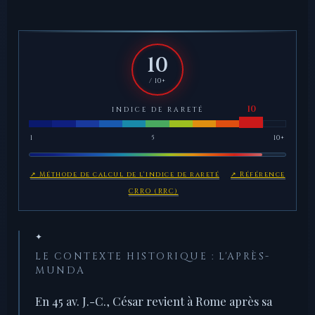
10
/ 10+
INDICE DE RARETÉ
1
5
10+
↗ Méthode de calcul de l'indice de rareté
↗ Référence
CRRO (RRC)
✦
LE CONTEXTE HISTORIQUE : L'APRÈS-
MUNDA
En 45 av. J.-C., César revient à Rome après sa