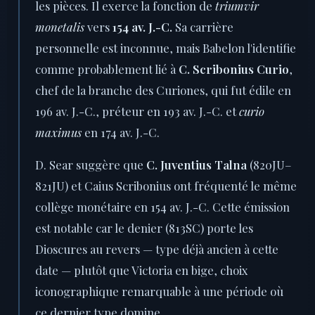
les pièces. Il exerce la fonction de
triumvir
monetalis
vers
154 av. J.-C.
Sa carrière
personnelle est inconnue, mais Babelon l'identifie
comme probablement lié à
C. Scribonius Curio
,
chef de la branche des Curiones, qui fut édile en
196 av. J.-C., préteur en 193 av. J.-C. et
curio
maximus
en 174 av. J.-C.
D. Sear suggère que
C. Juventius Talna
(820JU–
821JU) et Caius Scribonius ont fréquenté le même
collège monétaire en 154 av. J.-C. Cette émission
est notable car le denier (813SC) porte les
Dioscures au revers — type déjà ancien à cette
date — plutôt que Victoria en bige, choix
iconographique remarquable à une période où
ce dernier type domine.