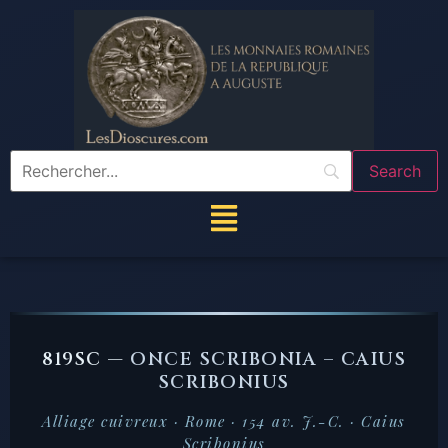
819SC —
ONCE SCRIBONIA – CAIUS
SCRIBONIUS
Alliage cuivreux · Rome · 154 av. J.-C. · Caius
Scribonius