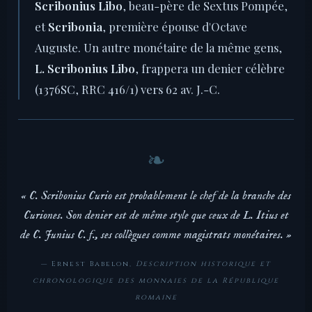
Scribonius Libo
, beau-père de Sextus Pompée,
et
Scribonia
, première épouse d'Octave
Auguste. Un autre monétaire de la même gens,
L. Scribonius Libo
, frappera un denier célèbre
(1376SC, RRC 416/1) vers 62 av. J.-C.
« C. Scribonius Curio est probablement le chef de la branche des
Curiones. Son denier est de même style que ceux de L. Itius et
de C. Junius C. f., ses collègues comme magistrats monétaires. »
— Ernest Babelon,
Description historique et
chronologique des monnaies de la République
romaine