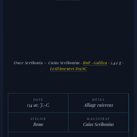
Once Scribonia – Caius Scribonius
·
BnF · Gallica
· 5,42 g ·
LesDioscures 819SC
DATE
MÉTAL
154 av. J.-C.
Alliage cuivreux
ATELIER
MAGISTRAT
Rome
Caius Scribonius