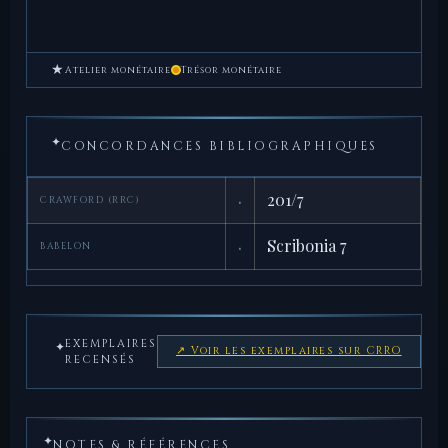
★
Atelier monétaire
Trésor monétaire
✦
CONCORDANCES BIBLIOGRAPHIQUES
·
201/7
CRAWFORD (RRC)
·
Scribonia 7
BABELON
EXEMPLAIRES
✦
↗ Voir les exemplaires sur CRRO
RECENSÉS
✦
NOTES & RÉFÉRENCES