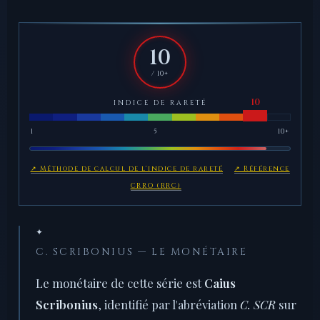
10
/ 10+
INDICE DE RARETÉ
1
5
10+
↗ Méthode de calcul de l'indice de rareté
↗ Référence
CRRO (RRC)
✦
C. SCRIBONIUS — LE MONÉTAIRE
Le monétaire de cette série est
Caius
Scribonius
, identifié par l'abréviation
C. SCR
sur