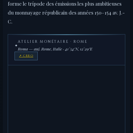
forme le trípode des émissions les plus ambitieuses
du monnayage républicain des années 150–154 av. J.-
C.
ATELIER MONÉTAIRE · ROME
✦
Roma — auj. Rome, Italie · 41°54′N, 12°29′E
↗ CRRO