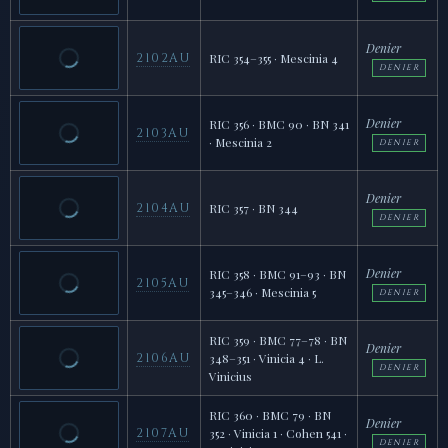
Denier
2102AU
RIC 354–355 · Mescinia 4
DENIER
Denier
RIC 356 · BMC 90 · BN 341
2103AU
· Mescinia 2
DENIER
Denier
2104AU
RIC 357 · BN 344
DENIER
Denier
RIC 358 · BMC 91–93 · BN
2105AU
345–346 · Mescinia 5
DENIER
RIC 359 · BMC 77–78 · BN
Denier
2106AU
348–351 · Vinicia 4 · L.
DENIER
Vinicius
RIC 360 · BMC 79 · BN
Denier
2107AU
352 · Vinicia 1 · Cohen 541 ·
DENIER