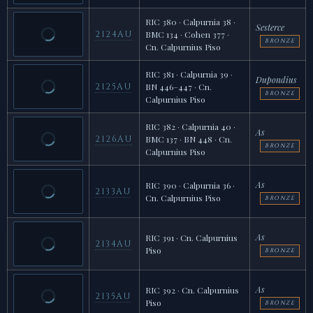
RIC 380 · Calpurnia 38 ·
Sesterce
2124AU
BMC 134 · Cohen 377 ·
BRONZE
Cn. Calpurnius Piso
RIC 381 · Calpurnia 39 ·
Dupondius
2125AU
BN 446–447 · Cn.
BRONZE
Calpurnius Piso
RIC 382 · Calpurnia 40 ·
As
2126AU
BMC 137 · BN 448 · Cn.
BRONZE
Calpurnius Piso
As
RIC 390 · Calpurnia 36 ·
2133AU
Cn. Calpurnius Piso
BRONZE
As
RIC 391 · Cn. Calpurnius
2134AU
Piso
BRONZE
As
RIC 392 · Cn. Calpurnius
2135AU
Piso
BRONZE