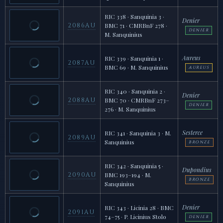
RIC 338 · Sanquinia 3 ·
Denier
2086AU
BMC 71 · CMRBnF 278 ·
DENIER
M. Sanquinius
Aureus
RIC 339 · Sanquinia 1 ·
2087AU
BMC 69 · M. Sanquinius
AUREUS
RIC 340 · Sanquinia 2 ·
Denier
2088AU
BMC 70 · CMRBnF 273–
DENIER
276 · M. Sanquinius
Sesterce
RIC 341 · Sanquinia 3 · M.
2089AU
Sanquinius
BRONZE
RIC 342 · Sanquinia 5 ·
Dupondius
2090AU
BMC 193–194 · M.
BRONZE
Sanquinius
Denier
RIC 343 · Licinia 28 · BMC
2091AU
74–75 · P. Licinius Stolo
DENIER