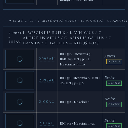
✦ 16 AV. J.-C. · L. MESCINIUS RUFUS · L. VINICIUS · C. ANTIS
L. MESCINIUS RUFUS / L. VINICIUS / C.
2098AU
–
ANTISTIUS VETUS / C. ASINIUS GALLUS / C.
2117AU
CASSIUS / C. GALLIUS — RIC 350–379
RIC 350 · Mescinia 3 ·
Aureus
2098AU
BMC 85 · BN 330 · L.
AUREUS
Mescinius Rufus
Denier
RIC 351 · Mescinia 6 · BMC
2099AU
86 · BN 331–336
DENIER
Denier
2100AU
RIC 352 · Mescinia 1
DENIER
Denier
2101AU
RIC 353 · Mescinia 1 var
DENIER