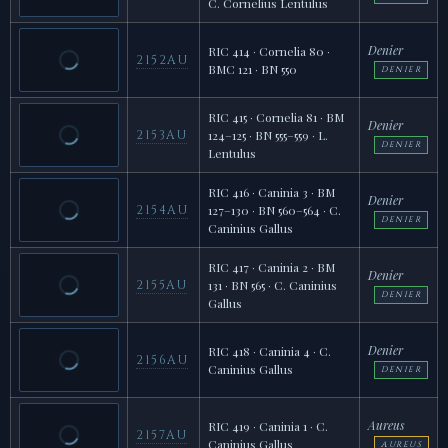
C. Cornelius Lentulus
Denier
RIC 414 · Cornelia 80 ·
2152AU
BMC 121 · BN 550
DENIER
RIC 415 · Cornelia 81 · BM
Denier
2153AU
124–125 · BN 555–559 · L.
DENIER
Lentulus
RIC 416 · Caninia 3 · BM
Denier
2154AU
127–130 · BN 560–564 · C.
DENIER
Caninius Gallus
RIC 417 · Caninia 2 · BM
Denier
2155AU
131 · BN 565 · C. Caninius
DENIER
Gallus
Denier
RIC 418 · Caninia 4 · C.
2156AU
Caninius Gallus
DENIER
Aureus
RIC 419 · Caninia 1 · C.
2157AU
Caninius Gallus
AUREUS