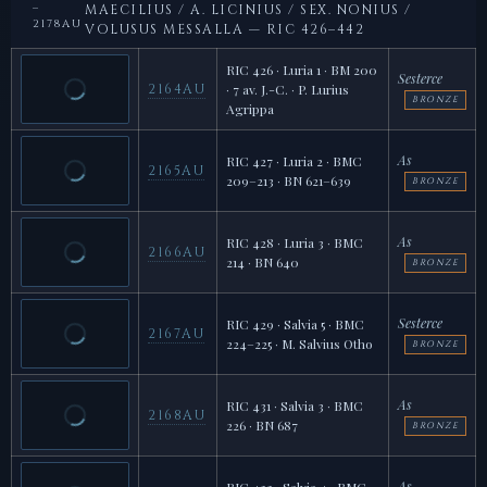
–
MAECILIUS / A. LICINIUS / SEX. NONIUS /
2178AU
VOLUSUS MESSALLA — RIC 426–442
RIC 426 · Luria 1 · BM 200
Sesterce
2164AU
· 7 av. J.-C. · P. Lurius
BRONZE
Agrippa
As
RIC 427 · Luria 2 · BMC
2165AU
209–213 · BN 621–639
BRONZE
As
RIC 428 · Luria 3 · BMC
2166AU
214 · BN 640
BRONZE
Sesterce
RIC 429 · Salvia 5 · BMC
2167AU
224–225 · M. Salvius Otho
BRONZE
As
RIC 431 · Salvia 3 · BMC
2168AU
226 · BN 687
BRONZE
As