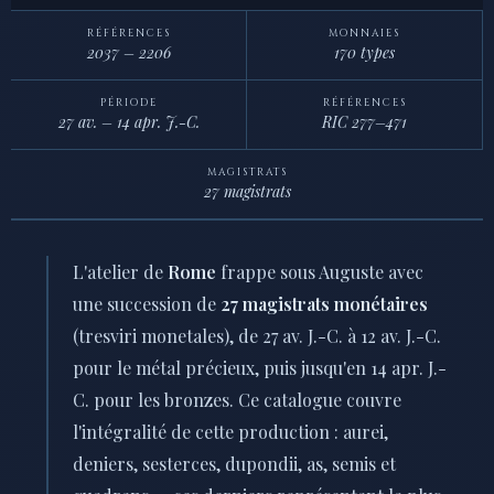
RÉFÉRENCES
MONNAIES
2037 – 2206
170 types
PÉRIODE
RÉFÉRENCES
27 av. – 14 apr. J.-C.
RIC 277–471
MAGISTRATS
27 magistrats
L'atelier de
Rome
frappe sous Auguste avec
une succession de
27 magistrats monétaires
(tresviri monetales), de 27 av. J.-C. à 12 av. J.-C.
pour le métal précieux, puis jusqu'en 14 apr. J.-
C. pour les bronzes. Ce catalogue couvre
l'intégralité de cette production : aurei,
deniers, sesterces, dupondii, as, semis et