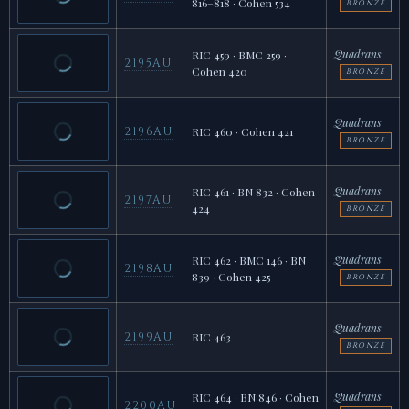
816–818 · Cohen 534
BRONZE
Quadrans
RIC 459 · BMC 259 ·
2195AU
Cohen 420
BRONZE
Quadrans
2196AU
RIC 460 · Cohen 421
BRONZE
Quadrans
RIC 461 · BN 832 · Cohen
2197AU
424
BRONZE
Quadrans
RIC 462 · BMC 146 · BN
2198AU
839 · Cohen 425
BRONZE
Quadrans
2199AU
RIC 463
BRONZE
Quadrans
RIC 464 · BN 846 · Cohen
2200AU