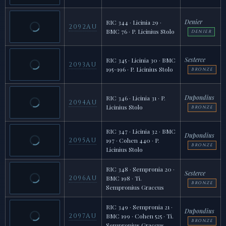
Denier
RIC 344 · Licinia 29 ·
2092AU
BMC 76 · P. Licinius Stolo
DENIER
Sesterce
RIC 345 · Licinia 30 · BMC
2093AU
195–196 · P. Licinius Stolo
BRONZE
Dupondius
RIC 346 · Licinia 31 · P.
2094AU
Licinius Stolo
BRONZE
RIC 347 · Licinia 32 · BMC
Dupondius
2095AU
197 · Cohen 440 · P.
BRONZE
Licinius Stolo
RIC 348 · Sempronia 20 ·
Sesterce
2096AU
BMC 198 · Ti.
BRONZE
Sempronius Graccus
RIC 349 · Sempronia 21 ·
Dupondius
2097AU
BMC 199 · Cohen 525 · Ti.
BRONZE
Sempronius Graccus