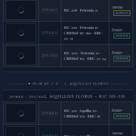
Aureus
2055AU
RIC 298 · Petronia 21
AUREUS
RIC 299 · Petronia 19 ·
Denier
2056AU
CMRBnF 157–160 · BMC
DENIER
29–31
Denier
RIC 300 · Petronia 20 ·
2057AU
CMRBnF 163 · BMC 32–34
DENIER
✦ 19–18 AV. J.-C. · L. AQUILLIUS FLORUS
L. AQUILLIUS FLORUS — RIC 301–310
2058AU – 2067AU
Denier
RIC 301 · Aquillia 20 ·
2058AU
CMRBnF 179 · BMC 36
DENIER
Aureus