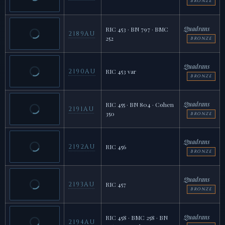
BRONZE
Quadrans
RIC 453 · BN 797 · BMC
2189AU
252
BRONZE
Quadrans
2190AU
RIC 453 var
BRONZE
Quadrans
RIC 455 · BN 804 · Cohen
2191AU
350
BRONZE
Quadrans
2192AU
RIC 456
BRONZE
Quadrans
2193AU
RIC 457
BRONZE
Quadrans
RIC 458 · BMC 258 · BN
2194AU