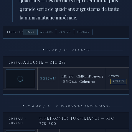
quadrans — ces derniers représentant la plus
grande série de quadrans augustéens de toute
la numismatique impériale.
FILTRER :
TOUS
AUREUS
DENIER
BRONZE
✦ 27 AV. J.-C. · AUGUSTE
AUGUSTE — RIC 277
2037AU
Aureus
RIC 277 · CMRBnF 911–913
2037AU
· BMC 656 · Cohen 30
AUREUS
✦ 19–8 AV. J.-C. · P. PETRONIUS TURPILIANUS
P. PETRONIUS TURPILIANUS — RIC
2038AU –
2057AU
278–300