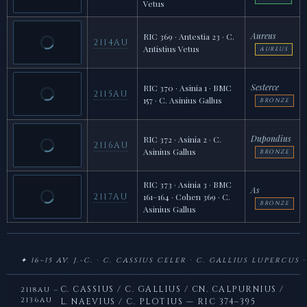
Vetus
Aureus
RIC 369 · Antestia 23 · C.
2114AU
Antistius Vetus
AUREUS
Sesterce
RIC 370 · Asinia 1 · BMC
2115AU
157 · C. Asinius Gallus
BRONZE
Dupondius
RIC 372 · Asinia 2 · C.
2116AU
Asinius Gallus
BRONZE
RIC 373 · Asinia 3 · BMC
As
2117AU
161–164 · Cohen 369 · C.
BRONZE
Asinius Gallus
✦ 16–15 AV. J.-C. · C. CASSIUS CELER · C. GALLIUS LUPERCUS
C. CASSIUS / C. GALLIUS / CN. CALPURNIUS /
2118AU –
2136AU
L. NAEVIUS / C. PLOTIUS — RIC 374–395