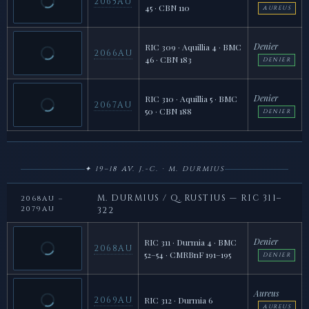
2065AU
45 · CBN 110
AUREUS
Denier
RIC 309 · Aquillia 4 · BMC
2066AU
46 · CBN 183
DENIER
Denier
RIC 310 · Aquillia 5 · BMC
2067AU
50 · CBN 188
DENIER
✦ 19–18 AV. J.-C. · M. DURMIUS
M. DURMIUS / Q. RUSTIUS — RIC 311–
2068AU –
2079AU
322
Denier
RIC 311 · Durmia 4 · BMC
2068AU
52–54 · CMRBnF 191–195
DENIER
Aureus
2069AU
RIC 312 · Durmia 6
AUREUS