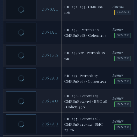
Aureus
RIC 292–293 · CMRBnF
2050AU
106
AUREUS
Denier
RIC 294 · Petronia 18 ·
2051AU
CMRBnF 168 · Cohen 493
DENIER
Denier
RIC 294 var · Petronia 18
2051BIS
var
DENIER
Denier
RIC 295 · Petronia 17 ·
2052AU
CMRBnF 167 · Cohen 492
DENIER
RIC 296 · Petronia 15 ·
Denier
2053AU
CMRBnF 154–156 · BMC 28
DENIER
· Cohen 490
RIC 297 · Petronia 16 ·
Denier
2054AU
CMRBnF 147–152 · BMC
DENIER
23–26