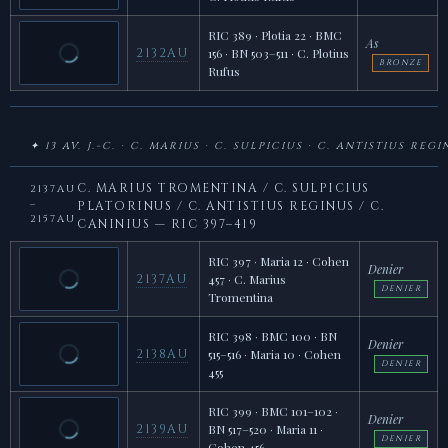
RIC 389 · Plotia 22 · BMC
As
2132AU
156 · BN 503–511 · C. Plotius
BRONZE
Rufus
✦ 13 AV. J.-C. · C. MARIUS · C. SULPICIUS · C. ANTISTIUS REG
C. MARIUS TROMENTINA / C. SULPICIUS
2137AU
–
PLATORINUS / C. ANTISTIUS REGINUS / C.
2157AU
CANINIUS — RIC 397–419
RIC 397 · Maria 12 · Cohen
Denier
2137AU
457 · C. Marius
DENIER
Tromentina
RIC 398 · BMC 100 · BN
Denier
2138AU
515–516 · Maria 10 · Cohen
DENIER
455
RIC 399 · BMC 101–102 ·
Denier
2139AU
BN 517–520 · Maria 11 ·
DENIER
Cohen 456