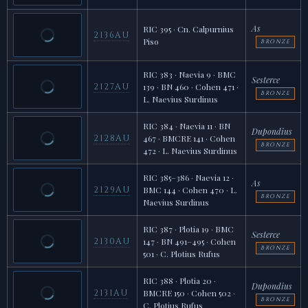
As
RIC 395 · Cn. Calpurnius
2136AU
Piso
BRONZE
RIC 383 · Naevia 9 · BMC
Sesterce
2127AU
139 · BN 460 · Cohen 471 ·
BRONZE
L. Naevius Surdinus
RIC 384 · Naevia 11 · BN
Dupondius
2128AU
467 · BMCRE 141 · Cohen
BRONZE
472 · L. Naevius Surdinus
RIC 385–386 · Naevia 12 ·
As
2129AU
BMC 144 · Cohen 470 · L.
BRONZE
Naevius Surdinus
RIC 387 · Plotia 19 · BMC
Sesterce
2130AU
147 · BN 491–495 · Cohen
BRONZE
501 · C. Plotius Rufus
RIC 388 · Plotia 20 ·
Dupondius
2131AU
BMCRE 150 · Cohen 502 ·
BRONZE
C. Plotius Rufus