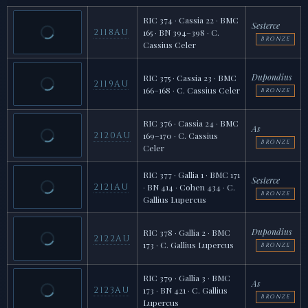
RIC 374 · Cassia 22 · BMC
Sesterce
2118AU
165 · BN 394–398 · C.
BRONZE
Cassius Celer
Dupondius
RIC 375 · Cassia 23 · BMC
2119AU
166–168 · C. Cassius Celer
BRONZE
RIC 376 · Cassia 24 · BMC
As
2120AU
169–170 · C. Cassius
BRONZE
Celer
RIC 377 · Gallia 1 · BMC 171
Sesterce
2121AU
· BN 414 · Cohen 434 · C.
BRONZE
Gallius Lupercus
Dupondius
RIC 378 · Gallia 2 · BMC
2122AU
173 · C. Gallius Lupercus
BRONZE
RIC 379 · Gallia 3 · BMC
As
2123AU
173 · BN 421 · C. Gallius
BRONZE
Lupercus