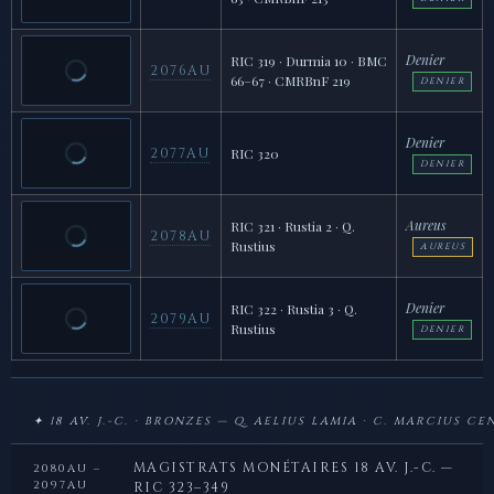
Denier
RIC 319 · Durmia 10 · BMC
2076AU
66–67 · CMRBnF 219
DENIER
Denier
2077AU
RIC 320
DENIER
Aureus
RIC 321 · Rustia 2 · Q.
2078AU
Rustius
AUREUS
Denier
RIC 322 · Rustia 3 · Q.
2079AU
Rustius
DENIER
✦ 18 AV. J.-C. · BRONZES — Q. AELIUS LAMIA · C. MARCIUS CE
MAGISTRATS MONÉTAIRES 18 AV. J.-C. —
2080AU –
2097AU
RIC 323–349