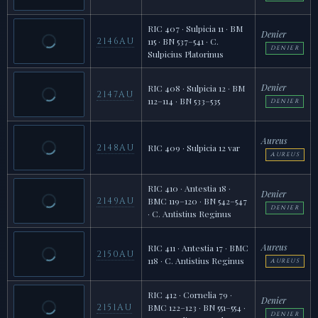
RIC 407 · Sulpicia 11 · BM
Denier
2146AU
115 · BN 537–541 · C.
DENIER
Sulpicius Platorinus
Denier
RIC 408 · Sulpicia 12 · BM
2147AU
112–114 · BN 533–535
DENIER
Aureus
2148AU
RIC 409 · Sulpicia 12 var
AUREUS
RIC 410 · Antestia 18 ·
Denier
2149AU
BMC 119–120 · BN 542–547
DENIER
· C. Antistius Reginus
Aureus
RIC 411 · Antestia 17 · BMC
2150AU
118 · C. Antistius Reginus
AUREUS
RIC 412 · Cornelia 79 ·
Denier
2151AU
BMC 122–123 · BN 551–554 ·
DENIER