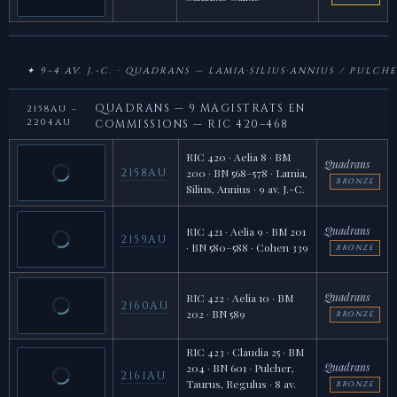
✦ 9–4 AV. J.-C. · QUADRANS — LAMIA·SILIUS·ANNIUS / PULCH
QUADRANS — 9 MAGISTRATS EN
2158AU –
2204AU
COMMISSIONS — RIC 420–468
RIC 420 · Aelia 8 · BM
Quadrans
2158AU
200 · BN 568–578 · Lamia,
BRONZE
Silius, Annius · 9 av. J.-C.
Quadrans
RIC 421 · Aelia 9 · BM 201
2159AU
· BN 580–588 · Cohen 339
BRONZE
Quadrans
RIC 422 · Aelia 10 · BM
2160AU
202 · BN 589
BRONZE
RIC 423 · Claudia 25 · BM
Quadrans
204 · BN 601 · Pulcher,
2161AU
Taurus, Regulus · 8 av.
BRONZE