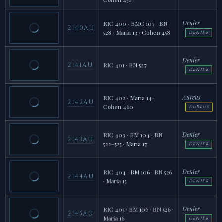
Denier
RIC 400 · BMC 107 · BN
2140AU
528 · Maria 13 · Cohen 458
DENIER
Denier
2141AU
RIC 401 · BN 527
DENIER
Aureus
RIC 402 · Maria 14 ·
2142AU
Cohen 460
AUREUS
Denier
RIC 403 · BM 104 · BN
2143AU
522–525 · Maria 17
DENIER
Denier
RIC 404 · BM 106 · BN 526
2144AU
· Maria 15
DENIER
Denier
RIC 405 · BM 106 · BN 526 ·
2145AU
Maria 16
DENIER