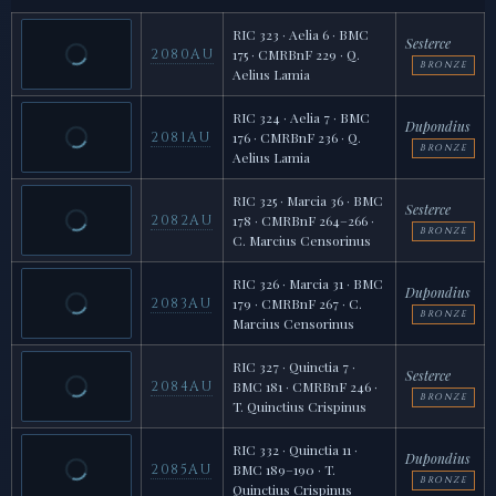
RIC 323 · Aelia 6 · BMC
Sesterce
2080AU
175 · CMRBnF 229 · Q.
BRONZE
Aelius Lamia
RIC 324 · Aelia 7 · BMC
Dupondius
2081AU
176 · CMRBnF 236 · Q.
BRONZE
Aelius Lamia
RIC 325 · Marcia 36 · BMC
Sesterce
2082AU
178 · CMRBnF 264–266 ·
BRONZE
C. Marcius Censorinus
RIC 326 · Marcia 31 · BMC
Dupondius
2083AU
179 · CMRBnF 267 · C.
BRONZE
Marcius Censorinus
RIC 327 · Quinctia 7 ·
Sesterce
2084AU
BMC 181 · CMRBnF 246 ·
BRONZE
T. Quinctius Crispinus
RIC 332 · Quinctia 11 ·
Dupondius
2085AU
BMC 189–190 · T.
BRONZE
Quinctius Crispinus