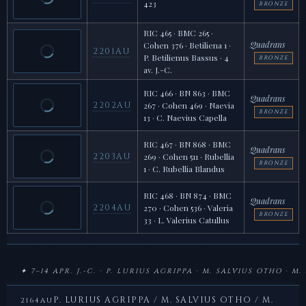
423
BRONZE
RIC 465 · BMC 265 ·
Quadrans
Cohen 376 · Betiliena 1 ·
2201AU
P. Betilienus Bassus · 4
BRONZE
av. J.-C.
RIC 466 · BN 863 · BMC
Quadrans
2202AU
267 · Cohen 469 · Naevia
BRONZE
13 · C. Naevius Capella
RIC 467 · BN 868 · BMC
Quadrans
2203AU
269 · Cohen 511 · Rubellia
BRONZE
1 · C. Rubellia Blandus
RIC 468 · BN 874 · BMC
Quadrans
2204AU
270 · Cohen 536 · Valeria
BRONZE
33 · L. Valerius Catullus
✦ 7–14 APR. J.-C. · P. LURIUS AGRIPPA · M. SALVIUS OTHO · M
P. LURIUS AGRIPPA / M. SALVIUS OTHO / M.
2164AU