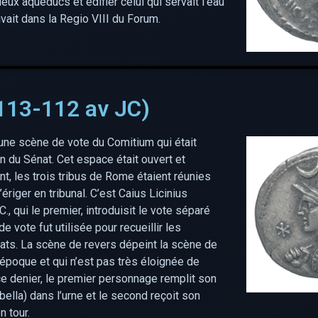
vieux aqueducs et édifier celui qui servait l’eau
vait dans la Regio VIII du Forum.
113-112 av JC)
 une scène de vote du Comitium qui était
n du Sénat. Cet espace était ouvert et
nt, les trois tribus de Rome étaient réunies
’ériger en tribunal. C’est Caius Licinius
., qui le premier, introduisit le vote séparé
e vote fut utilisée pour recueillir les
rats. La scène de revers dépeint la scène de
e époque et qui n’est pas très éloignée de
ce denier, le premier personnage remplit son
bella) dans l’urne et le second reçoit son
n tour.