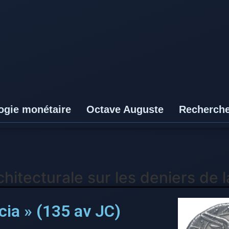
ogie monétaire
Octave Auguste
Recherch
chitecturale sur les deniers de 
ia » (135 av JC)