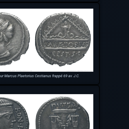
ur Marcus Plaetorius Cestianus frappé 69 av. J.C.