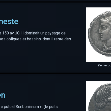
neste
e 150 av JC. Il dominait un paysage de
es obliques et bassins, dont il reste des
Denier po
en
« puteal Scribonianum », (le puits