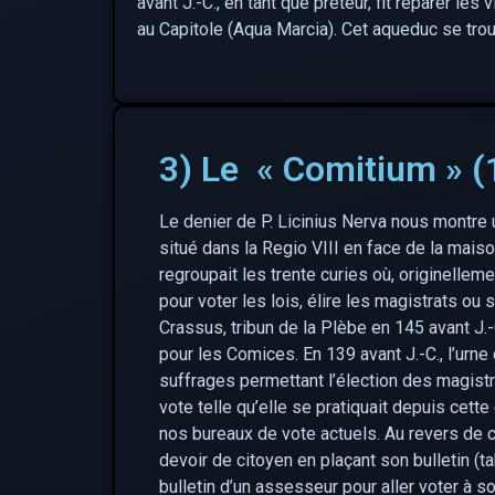
avant J.-C., en tant que préteur, fit réparer les 
au Capitole (Aqua Marcia). Cet aqueduc se trou
3) Le « Comitium » (
Le denier de P. Licinius Nerva nous montre
situé dans la Regio VIII en face de la maiso
regroupait les trente curies où, originelleme
pour voter les lois, élire les magistrats ou s
Crassus, tribun de la Plèbe en 145 avant J.-C
pour les Comices. En 139 avant J.-C., l’urne d
suffrages permettant l’élection des magist
vote telle qu’elle se pratiquait depuis cett
nos bureaux de vote actuels. Au revers de 
devoir de citoyen en plaçant son bulletin (ta
bulletin d’un assesseur pour aller voter à so