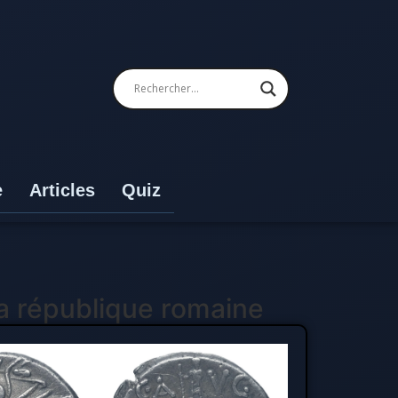
e
Articles
Quiz
la république romaine